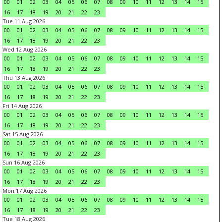
00
01
02
03
04
05
06
07
08
09
10
11
12
13
14
15
16
17
18
19
20
21
22
23
Tue 11 Aug 2026
00
01
02
03
04
05
06
07
08
09
10
11
12
13
14
15
16
17
18
19
20
21
22
23
Wed 12 Aug 2026
00
01
02
03
04
05
06
07
08
09
10
11
12
13
14
15
16
17
18
19
20
21
22
23
Thu 13 Aug 2026
00
01
02
03
04
05
06
07
08
09
10
11
12
13
14
15
16
17
18
19
20
21
22
23
Fri 14 Aug 2026
00
01
02
03
04
05
06
07
08
09
10
11
12
13
14
15
16
17
18
19
20
21
22
23
Sat 15 Aug 2026
00
01
02
03
04
05
06
07
08
09
10
11
12
13
14
15
16
17
18
19
20
21
22
23
Sun 16 Aug 2026
00
01
02
03
04
05
06
07
08
09
10
11
12
13
14
15
16
17
18
19
20
21
22
23
Mon 17 Aug 2026
00
01
02
03
04
05
06
07
08
09
10
11
12
13
14
15
16
17
18
19
20
21
22
23
Tue 18 Aug 2026