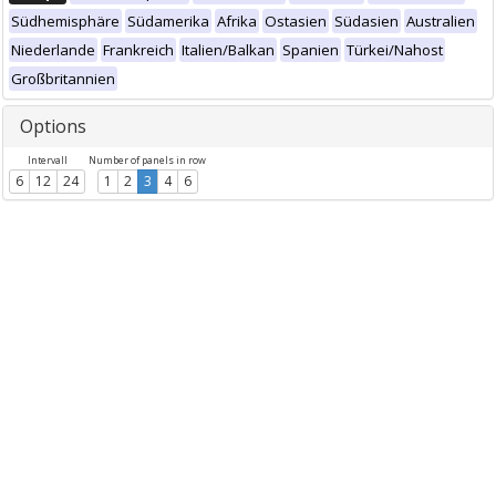
Südhemisphäre
Südamerika
Afrika
Ostasien
Südasien
Australien
Niederlande
Frankreich
Italien/Balkan
Spanien
Türkei/Nahost
Großbritannien
Options
Intervall
Number of panels in row
6
12
24
1
2
3
4
6