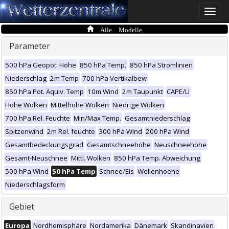
Toggle
naviga
Alle Modelle
Parameter
500 hPa Geopot. Höhe
850 hPa Temp.
850 hPa Stromlinien
Niederschlag
2m Temp
700 hPa Vertikalbew
850 hPa Pot. Äquiv. Temp
10m Wind
2m Taupunkt
CAPE/LI
Hohe Wolken
Mittelhohe Wolken
Niedrige Wolken
700 hPa Rel. Feuchte
Min/Max Temp.
Gesamtniederschlag
Spitzenwind
2m Rel. feuchte
300 hPa Wind
200 hPa Wind
Gesamtbedeckungsgrad
Gesamtschneehöhe
Neuschneehöhe
Gesamt-Neuschnee
Mittl. Wolken
850 hPa Temp. Abweichung
500 hPa Wind
50 hPa Temp
Schnee/Eis
Wellenhoehe
Niederschlagsform
Gebiet
Europa
Nordhemisphäre
Nordamerika
Dänemark
Skandinavien