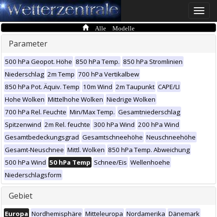
Toggle
naviga
Alle Modelle
Parameter
500 hPa Geopot. Höhe
850 hPa Temp.
850 hPa Stromlinien
Niederschlag
2m Temp
700 hPa Vertikalbew
850 hPa Pot. Äquiv. Temp
10m Wind
2m Taupunkt
CAPE/LI
Hohe Wolken
Mittelhohe Wolken
Niedrige Wolken
700 hPa Rel. Feuchte
Min/Max Temp.
Gesamtniederschlag
Spitzenwind
2m Rel. feuchte
300 hPa Wind
200 hPa Wind
Gesamtbedeckungsgrad
Gesamtschneehöhe
Neuschneehöhe
Gesamt-Neuschnee
Mittl. Wolken
850 hPa Temp. Abweichung
500 hPa Wind
50 hPa Temp
Schnee/Eis
Wellenhoehe
Niederschlagsform
Gebiet
Europa
Nordhemisphäre
Mitteleuropa
Nordamerika
Dänemark