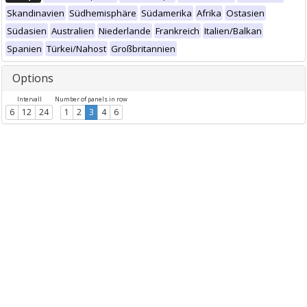
Skandinavien
Südhemisphäre
Südamerika
Afrika
Ostasien
Südasien
Australien
Niederlande
Frankreich
Italien/Balkan
Spanien
Türkei/Nahost
Großbritannien
Options
Intervall
Number of panels in row
6
12
24
1
2
3
4
6