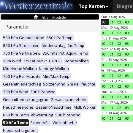
Top Karten
Diagr
Alle Modelle
Sun 9 Aug 2026
00
01
02
03
Parameter
Mon 10 Aug 2026
00
01
02
03
500 hPa Geopot. Höhe
850 hPa Temp.
Tue 11 Aug 2026
00
01
02
03
850 hPa Stromlinien
Niederschlag
2m Temp
Wed 12 Aug 2026
700 hPa Vertikalbew
850 hPa Pot. Äquiv. Temp
00
01
02
03
Thu 13 Aug 2026
10m Wind
2m Taupunkt
CAPE/LI
Hohe Wolken
00
01
02
03
Mittelhohe Wolken
Niedrige Wolken
Fri 14 Aug 2026
00
01
02
03
700 hPa Rel. Feuchte
Min/Max Temp.
Sat 15 Aug 2026
Gesamtniederschlag
Spitzenwind
2m Rel. feuchte
00
01
02
03
300 hPa Wind
200 hPa Wind
Sun 16 Aug 2026
00
01
02
03
Gesamtbedeckungsgrad
Gesamtschneehöhe
Mon 17 Aug 2026
Neuschneehöhe
Gesamt-Neuschnee
Mittl. Wolken
00
01
02
03
Tue 18 Aug 2026
850 hPa Temp. Abweichung
500 hPa Wind
00
01
02
03
50 hPa Temp
Schnee/Eis
Wellenhoehe
Niederschlagsform