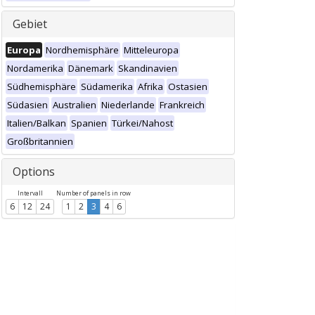
Gebiet
Europa
Nordhemisphäre
Mitteleuropa
Nordamerika
Dänemark
Skandinavien
Südhemisphäre
Südamerika
Afrika
Ostasien
Südasien
Australien
Niederlande
Frankreich
Italien/Balkan
Spanien
Türkei/Nahost
Großbritannien
Options
Intervall
Number of panels in row
6
12
24
1
2
3
4
6