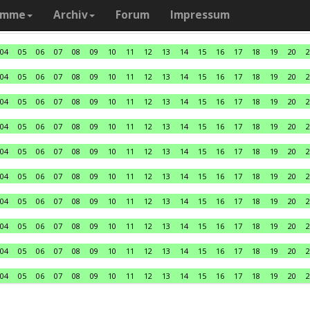
amme
Archiv
Forum
Impressum
04
05
06
07
08
09
10
11
12
13
14
15
16
17
18
19
20
2
04
05
06
07
08
09
10
11
12
13
14
15
16
17
18
19
20
2
04
05
06
07
08
09
10
11
12
13
14
15
16
17
18
19
20
2
04
05
06
07
08
09
10
11
12
13
14
15
16
17
18
19
20
2
04
05
06
07
08
09
10
11
12
13
14
15
16
17
18
19
20
2
04
05
06
07
08
09
10
11
12
13
14
15
16
17
18
19
20
2
04
05
06
07
08
09
10
11
12
13
14
15
16
17
18
19
20
2
04
05
06
07
08
09
10
11
12
13
14
15
16
17
18
19
20
2
04
05
06
07
08
09
10
11
12
13
14
15
16
17
18
19
20
2
04
05
06
07
08
09
10
11
12
13
14
15
16
17
18
19
20
2