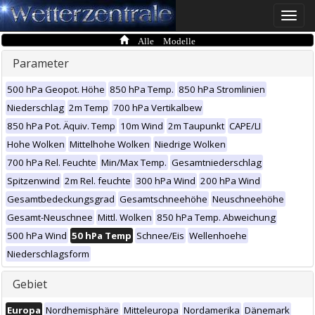
Toggle
naviga
Alle Modelle
Parameter
500 hPa Geopot. Höhe
850 hPa Temp.
850 hPa Stromlinien
Niederschlag
2m Temp
700 hPa Vertikalbew
850 hPa Pot. Äquiv. Temp
10m Wind
2m Taupunkt
CAPE/LI
Hohe Wolken
Mittelhohe Wolken
Niedrige Wolken
700 hPa Rel. Feuchte
Min/Max Temp.
Gesamtniederschlag
Spitzenwind
2m Rel. feuchte
300 hPa Wind
200 hPa Wind
Gesamtbedeckungsgrad
Gesamtschneehöhe
Neuschneehöhe
Gesamt-Neuschnee
Mittl. Wolken
850 hPa Temp. Abweichung
500 hPa Wind
50 hPa Temp
Schnee/Eis
Wellenhoehe
Niederschlagsform
Gebiet
Europa
Nordhemisphäre
Mitteleuropa
Nordamerika
Dänemark