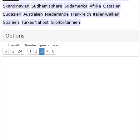
Skandinavien
Südhemisphäre
Südamerika
Afrika
Ostasien
Südasien
Australien
Niederlande
Frankreich
Italien/Balkan
Spanien
Türkei/Nahost
Großbritannien
Options
Intervall
Number of panels in row
6
12
24
1
2
3
4
6