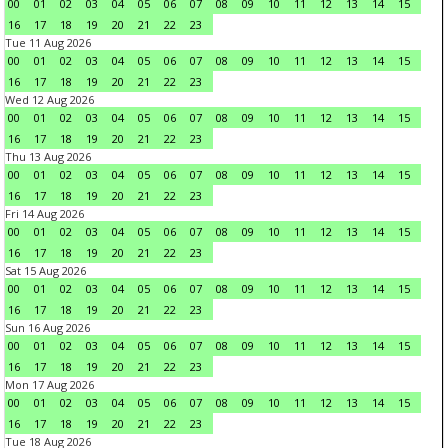
00
01
02
03
04
05
06
07
08
09
10
11
12
13
14
15
16
17
18
19
20
21
22
23
Tue 11 Aug 2026
00
01
02
03
04
05
06
07
08
09
10
11
12
13
14
15
16
17
18
19
20
21
22
23
Wed 12 Aug 2026
00
01
02
03
04
05
06
07
08
09
10
11
12
13
14
15
16
17
18
19
20
21
22
23
Thu 13 Aug 2026
00
01
02
03
04
05
06
07
08
09
10
11
12
13
14
15
16
17
18
19
20
21
22
23
Fri 14 Aug 2026
00
01
02
03
04
05
06
07
08
09
10
11
12
13
14
15
16
17
18
19
20
21
22
23
Sat 15 Aug 2026
00
01
02
03
04
05
06
07
08
09
10
11
12
13
14
15
16
17
18
19
20
21
22
23
Sun 16 Aug 2026
00
01
02
03
04
05
06
07
08
09
10
11
12
13
14
15
16
17
18
19
20
21
22
23
Mon 17 Aug 2026
00
01
02
03
04
05
06
07
08
09
10
11
12
13
14
15
16
17
18
19
20
21
22
23
Tue 18 Aug 2026