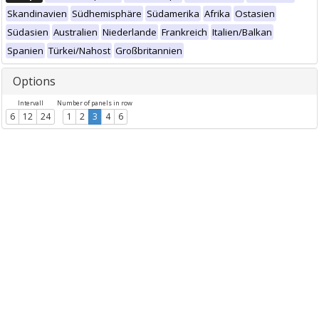
Skandinavien
Südhemisphäre
Südamerika
Afrika
Ostasien
Südasien
Australien
Niederlande
Frankreich
Italien/Balkan
Spanien
Türkei/Nahost
Großbritannien
Options
Intervall
Number of panels in row
6
12
24
1
2
3
4
6