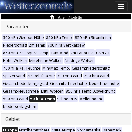
Toggle
naviga
Alle Modelle
Parameter
500 hPa Geopot. Höhe
850 hPa Temp.
850 hPa Stromlinien
Niederschlag
2m Temp
700 hPa Vertikalbew
850 hPa Pot. Äquiv. Temp
10m Wind
2m Taupunkt
CAPE/LI
Hohe Wolken
Mittelhohe Wolken
Niedrige Wolken
700 hPa Rel. Feuchte
Min/Max Temp.
Gesamtniederschlag
Spitzenwind
2m Rel. feuchte
300 hPa Wind
200 hPa Wind
Gesamtbedeckungsgrad
Gesamtschneehöhe
Neuschneehöhe
Gesamt-Neuschnee
Mittl. Wolken
850 hPa Temp. Abweichung
500 hPa Wind
50 hPa Temp
Schnee/Eis
Wellenhoehe
Niederschlagsform
Gebiet
Europa
Nordhemisphäre
Mitteleuropa
Nordamerika
Dänemark