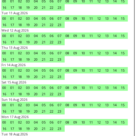
00
01
02
03
04
05
06
07
08
09
10
11
12
13
14
15
16
17
18
19
20
21
22
23
Tue 11 Aug 2026
00
01
02
03
04
05
06
07
08
09
10
11
12
13
14
15
16
17
18
19
20
21
22
23
Wed 12 Aug 2026
00
01
02
03
04
05
06
07
08
09
10
11
12
13
14
15
16
17
18
19
20
21
22
23
Thu 13 Aug 2026
00
01
02
03
04
05
06
07
08
09
10
11
12
13
14
15
16
17
18
19
20
21
22
23
Fri 14 Aug 2026
00
01
02
03
04
05
06
07
08
09
10
11
12
13
14
15
16
17
18
19
20
21
22
23
Sat 15 Aug 2026
00
01
02
03
04
05
06
07
08
09
10
11
12
13
14
15
16
17
18
19
20
21
22
23
Sun 16 Aug 2026
00
01
02
03
04
05
06
07
08
09
10
11
12
13
14
15
16
17
18
19
20
21
22
23
Mon 17 Aug 2026
00
01
02
03
04
05
06
07
08
09
10
11
12
13
14
15
16
17
18
19
20
21
22
23
Tue 18 Aug 2026