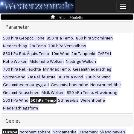
Toggle
naviga
Alle Modelle
Parameter
500 hPa Geopot. Höhe
850 hPa Temp.
850 hPa Stromlinien
Niederschlag
2m Temp
700 hPa Vertikalbew
850 hPa Pot. Äquiv. Temp
10m Wind
2m Taupunkt
CAPE/LI
Hohe Wolken
Mittelhohe Wolken
Niedrige Wolken
700 hPa Rel. Feuchte
Min/Max Temp.
Gesamtniederschlag
Spitzenwind
2m Rel. feuchte
300 hPa Wind
200 hPa Wind
Gesamtbedeckungsgrad
Gesamtschneehöhe
Neuschneehöhe
Gesamt-Neuschnee
Mittl. Wolken
850 hPa Temp. Abweichung
500 hPa Wind
50 hPa Temp
Schnee/Eis
Wellenhoehe
Niederschlagsform
Gebiet
Europa
Nordhemisphäre
Nordamerika
Dänemark
Skandinavien