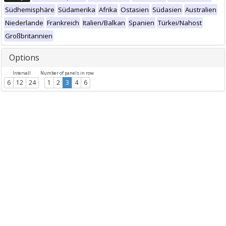
Südhemisphäre
Südamerika
Afrika
Ostasien
Südasien
Australien
Niederlande
Frankreich
Italien/Balkan
Spanien
Türkei/Nahost
Großbritannien
Options
Intervall
Number of panels in row
6
12
24
1
2
3
4
6