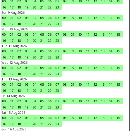
00
01
02
03
04
05
06
07
08
09
10
11
12
13
14
15
16
17
18
19
20
21
22
23
Sun 9 Aug 2026
00
01
02
03
04
05
06
07
08
09
10
11
12
13
14
15
16
17
18
19
20
21
22
23
Mon 10 Aug 2026
00
01
02
03
04
05
06
07
08
09
10
11
12
13
14
15
16
17
18
19
20
21
22
23
Tue 11 Aug 2026
00
01
02
03
04
05
06
07
08
09
10
11
12
13
14
15
16
17
18
19
20
21
22
23
Wed 12 Aug 2026
00
01
02
03
04
05
06
07
08
09
10
11
12
13
14
15
16
17
18
19
20
21
22
23
Thu 13 Aug 2026
00
01
02
03
04
05
06
07
08
09
10
11
12
13
14
15
16
17
18
19
20
21
22
23
Fri 14 Aug 2026
00
01
02
03
04
05
06
07
08
09
10
11
12
13
14
15
16
17
18
19
20
21
22
23
Sat 15 Aug 2026
00
01
02
03
04
05
06
07
08
09
10
11
12
13
14
15
16
17
18
19
20
21
22
23
Sun 16 Aug 2026