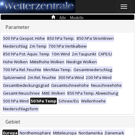
Toggle
naviga
Alle Modelle
Parameter
500 hPa Geopot. Höhe
850 hPa Temp.
850 hPa Stromlinien
Niederschlag
2m Temp
700 hPa Vertikalbew
850 hPa Pot. Äquiv. Temp
10m Wind
2m Taupunkt
CAPE/LI
Hohe Wolken
Mittelhohe Wolken
Niedrige Wolken
700 hPa Rel. Feuchte
Min/Max Temp.
Gesamtniederschlag
Spitzenwind
2m Rel. feuchte
300 hPa Wind
200 hPa Wind
Gesamtbedeckungsgrad
Gesamtschneehöhe
Neuschneehöhe
Gesamt-Neuschnee
Mittl. Wolken
850 hPa Temp. Abweichung
500 hPa Wind
50 hPa Temp
Schnee/Eis
Wellenhoehe
Niederschlagsform
Gebiet
Europa
Nordhemisphäre
Mitteleuropa
Nordamerika
Dänemark