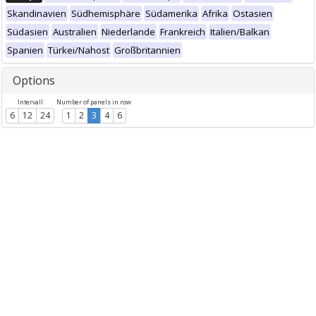
Skandinavien
Südhemisphäre
Südamerika
Afrika
Ostasien
Südasien
Australien
Niederlande
Frankreich
Italien/Balkan
Spanien
Türkei/Nahost
Großbritannien
Options
Intervall
Number of panels in row
6
12
24
1
2
3
4
6