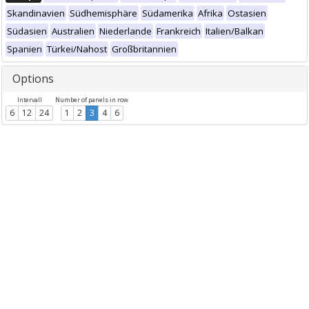
Skandinavien
Südhemisphäre
Südamerika
Afrika
Ostasien
Südasien
Australien
Niederlande
Frankreich
Italien/Balkan
Spanien
Türkei/Nahost
Großbritannien
Options
Intervall
Number of panels in row
6
12
24
1
2
3
4
6