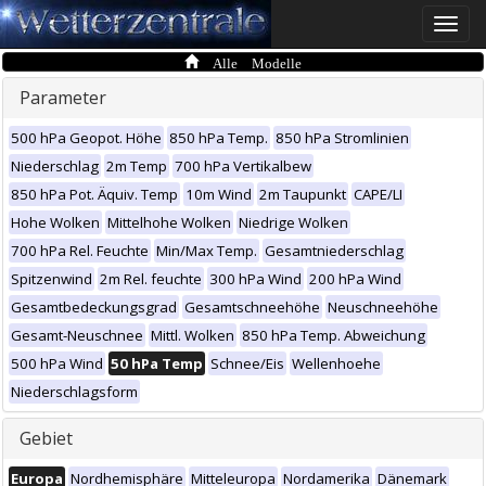
Toggle
naviga
Alle Modelle
Parameter
500 hPa Geopot. Höhe
850 hPa Temp.
850 hPa Stromlinien
Niederschlag
2m Temp
700 hPa Vertikalbew
850 hPa Pot. Äquiv. Temp
10m Wind
2m Taupunkt
CAPE/LI
Hohe Wolken
Mittelhohe Wolken
Niedrige Wolken
700 hPa Rel. Feuchte
Min/Max Temp.
Gesamtniederschlag
Spitzenwind
2m Rel. feuchte
300 hPa Wind
200 hPa Wind
Gesamtbedeckungsgrad
Gesamtschneehöhe
Neuschneehöhe
Gesamt-Neuschnee
Mittl. Wolken
850 hPa Temp. Abweichung
500 hPa Wind
50 hPa Temp
Schnee/Eis
Wellenhoehe
Niederschlagsform
Gebiet
Europa
Nordhemisphäre
Mitteleuropa
Nordamerika
Dänemark