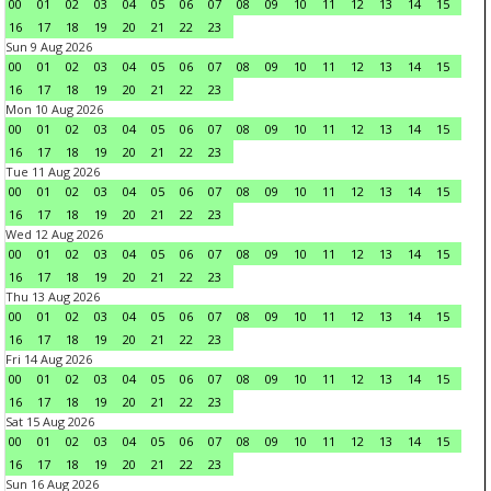
00
01
02
03
04
05
06
07
08
09
10
11
12
13
14
15
16
17
18
19
20
21
22
23
Sun 9 Aug 2026
00
01
02
03
04
05
06
07
08
09
10
11
12
13
14
15
16
17
18
19
20
21
22
23
Mon 10 Aug 2026
00
01
02
03
04
05
06
07
08
09
10
11
12
13
14
15
16
17
18
19
20
21
22
23
Tue 11 Aug 2026
00
01
02
03
04
05
06
07
08
09
10
11
12
13
14
15
16
17
18
19
20
21
22
23
Wed 12 Aug 2026
00
01
02
03
04
05
06
07
08
09
10
11
12
13
14
15
16
17
18
19
20
21
22
23
Thu 13 Aug 2026
00
01
02
03
04
05
06
07
08
09
10
11
12
13
14
15
16
17
18
19
20
21
22
23
Fri 14 Aug 2026
00
01
02
03
04
05
06
07
08
09
10
11
12
13
14
15
16
17
18
19
20
21
22
23
Sat 15 Aug 2026
00
01
02
03
04
05
06
07
08
09
10
11
12
13
14
15
16
17
18
19
20
21
22
23
Sun 16 Aug 2026