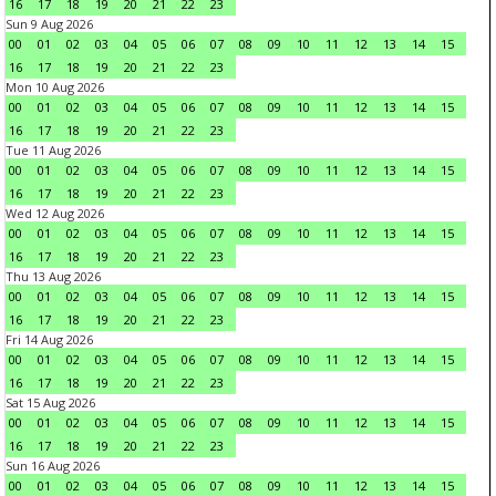
16
17
18
19
20
21
22
23
Sun 9 Aug 2026
00
01
02
03
04
05
06
07
08
09
10
11
12
13
14
15
16
17
18
19
20
21
22
23
Mon 10 Aug 2026
00
01
02
03
04
05
06
07
08
09
10
11
12
13
14
15
16
17
18
19
20
21
22
23
Tue 11 Aug 2026
00
01
02
03
04
05
06
07
08
09
10
11
12
13
14
15
16
17
18
19
20
21
22
23
Wed 12 Aug 2026
00
01
02
03
04
05
06
07
08
09
10
11
12
13
14
15
16
17
18
19
20
21
22
23
Thu 13 Aug 2026
00
01
02
03
04
05
06
07
08
09
10
11
12
13
14
15
16
17
18
19
20
21
22
23
Fri 14 Aug 2026
00
01
02
03
04
05
06
07
08
09
10
11
12
13
14
15
16
17
18
19
20
21
22
23
Sat 15 Aug 2026
00
01
02
03
04
05
06
07
08
09
10
11
12
13
14
15
16
17
18
19
20
21
22
23
Sun 16 Aug 2026
00
01
02
03
04
05
06
07
08
09
10
11
12
13
14
15