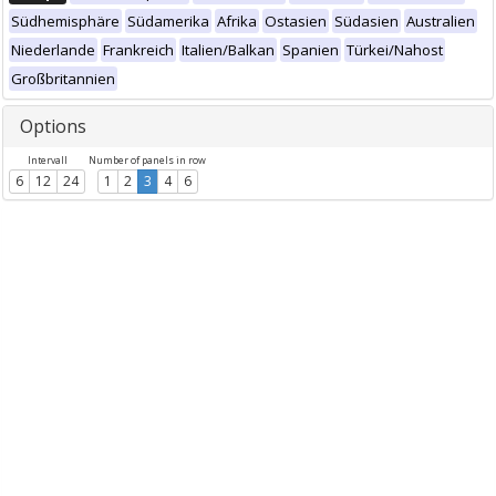
Südhemisphäre
Südamerika
Afrika
Ostasien
Südasien
Australien
Niederlande
Frankreich
Italien/Balkan
Spanien
Türkei/Nahost
Großbritannien
Options
Intervall
Number of panels in row
6
12
24
1
2
3
4
6