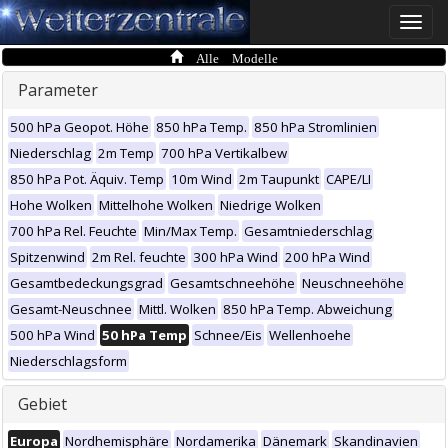
Toggle
naviga
Alle Modelle
Parameter
500 hPa Geopot. Höhe
850 hPa Temp.
850 hPa Stromlinien
Niederschlag
2m Temp
700 hPa Vertikalbew
850 hPa Pot. Äquiv. Temp
10m Wind
2m Taupunkt
CAPE/LI
Hohe Wolken
Mittelhohe Wolken
Niedrige Wolken
700 hPa Rel. Feuchte
Min/Max Temp.
Gesamtniederschlag
Spitzenwind
2m Rel. feuchte
300 hPa Wind
200 hPa Wind
Gesamtbedeckungsgrad
Gesamtschneehöhe
Neuschneehöhe
Gesamt-Neuschnee
Mittl. Wolken
850 hPa Temp. Abweichung
500 hPa Wind
50 hPa Temp
Schnee/Eis
Wellenhoehe
Niederschlagsform
Gebiet
Europa
Nordhemisphäre
Nordamerika
Dänemark
Skandinavien