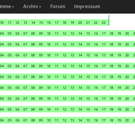
amme
Archiv
Forum
Impressum
10
11
12
13
14
15
16
17
18
19
20
21
22
23
04
05
06
07
08
09
10
11
12
13
14
15
16
17
18
19
20
2
04
05
06
07
08
09
10
11
12
13
14
15
16
17
18
19
20
2
04
05
06
07
08
09
10
11
12
13
14
15
16
17
18
19
20
2
04
05
06
07
08
09
10
11
12
13
14
15
16
17
18
19
20
2
04
05
06
07
08
09
10
11
12
13
14
15
16
17
18
19
20
2
04
05
06
07
08
09
10
11
12
13
14
15
16
17
18
19
20
2
04
05
06
07
08
09
10
11
12
13
14
15
16
17
18
19
20
2
04
05
06
07
08
09
10
11
12
13
14
15
16
17
18
19
20
2
04
05
06
07
08
09
10
11
12
13
14
15
16
17
18
19
20
2