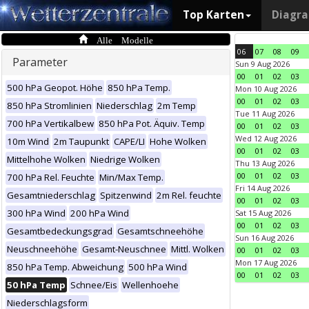
Top Karten
Diagr
Alle Modelle
06
07
08
09
Parameter
Sun 9 Aug 2026
00
01
02
03
500 hPa Geopot. Höhe
850 hPa Temp.
Mon 10 Aug 2026
00
01
02
03
850 hPa Stromlinien
Niederschlag
2m Temp
Tue 11 Aug 2026
700 hPa Vertikalbew
850 hPa Pot. Äquiv. Temp
00
01
02
03
Wed 12 Aug 2026
10m Wind
2m Taupunkt
CAPE/LI
Hohe Wolken
00
01
02
03
Mittelhohe Wolken
Niedrige Wolken
Thu 13 Aug 2026
00
01
02
03
700 hPa Rel. Feuchte
Min/Max Temp.
Fri 14 Aug 2026
Gesamtniederschlag
Spitzenwind
2m Rel. feuchte
00
01
02
03
300 hPa Wind
200 hPa Wind
Sat 15 Aug 2026
00
01
02
03
Gesamtbedeckungsgrad
Gesamtschneehöhe
Sun 16 Aug 2026
Neuschneehöhe
Gesamt-Neuschnee
Mittl. Wolken
00
01
02
03
Mon 17 Aug 2026
850 hPa Temp. Abweichung
500 hPa Wind
00
01
02
03
50 hPa Temp
Schnee/Eis
Wellenhoehe
Niederschlagsform