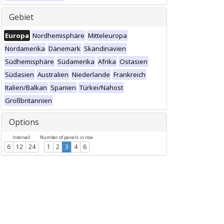
Gebiet
Europa
Nordhemisphäre
Mitteleuropa
Nordamerika
Dänemark
Skandinavien
Südhemisphäre
Südamerika
Afrika
Ostasien
Südasien
Australien
Niederlande
Frankreich
Italien/Balkan
Spanien
Türkei/Nahost
Großbritannien
Options
Intervall
Number of panels in row
6
12
24
1
2
3
4
6