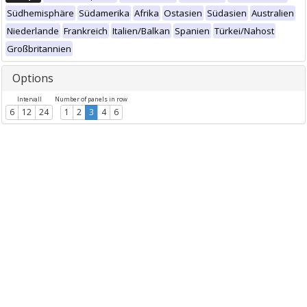
Südhemisphäre
Südamerika
Afrika
Ostasien
Südasien
Australien
Niederlande
Frankreich
Italien/Balkan
Spanien
Türkei/Nahost
Großbritannien
Options
Intervall
Number of panels in row
6
12
24
1
2
3
4
6