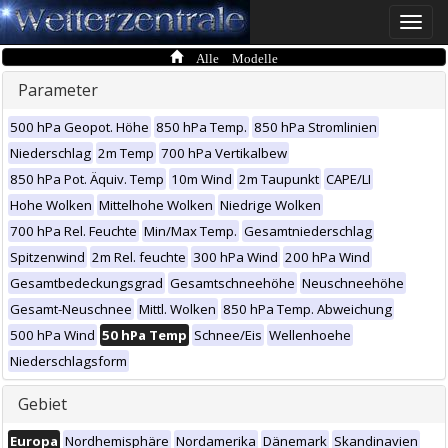
Toggle
naviga
Alle Modelle
Parameter
500 hPa Geopot. Höhe
850 hPa Temp.
850 hPa Stromlinien
Niederschlag
2m Temp
700 hPa Vertikalbew
850 hPa Pot. Äquiv. Temp
10m Wind
2m Taupunkt
CAPE/LI
Hohe Wolken
Mittelhohe Wolken
Niedrige Wolken
700 hPa Rel. Feuchte
Min/Max Temp.
Gesamtniederschlag
Spitzenwind
2m Rel. feuchte
300 hPa Wind
200 hPa Wind
Gesamtbedeckungsgrad
Gesamtschneehöhe
Neuschneehöhe
Gesamt-Neuschnee
Mittl. Wolken
850 hPa Temp. Abweichung
500 hPa Wind
50 hPa Temp
Schnee/Eis
Wellenhoehe
Niederschlagsform
Gebiet
Europa
Nordhemisphäre
Nordamerika
Dänemark
Skandinavien