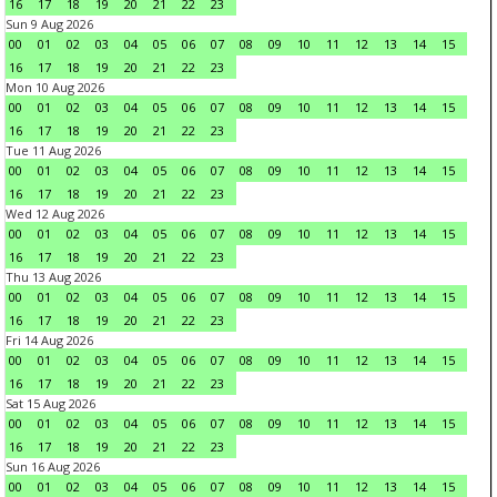
16
17
18
19
20
21
22
23
Sun 9 Aug 2026
00
01
02
03
04
05
06
07
08
09
10
11
12
13
14
15
16
17
18
19
20
21
22
23
Mon 10 Aug 2026
00
01
02
03
04
05
06
07
08
09
10
11
12
13
14
15
16
17
18
19
20
21
22
23
Tue 11 Aug 2026
00
01
02
03
04
05
06
07
08
09
10
11
12
13
14
15
16
17
18
19
20
21
22
23
Wed 12 Aug 2026
00
01
02
03
04
05
06
07
08
09
10
11
12
13
14
15
16
17
18
19
20
21
22
23
Thu 13 Aug 2026
00
01
02
03
04
05
06
07
08
09
10
11
12
13
14
15
16
17
18
19
20
21
22
23
Fri 14 Aug 2026
00
01
02
03
04
05
06
07
08
09
10
11
12
13
14
15
16
17
18
19
20
21
22
23
Sat 15 Aug 2026
00
01
02
03
04
05
06
07
08
09
10
11
12
13
14
15
16
17
18
19
20
21
22
23
Sun 16 Aug 2026
00
01
02
03
04
05
06
07
08
09
10
11
12
13
14
15