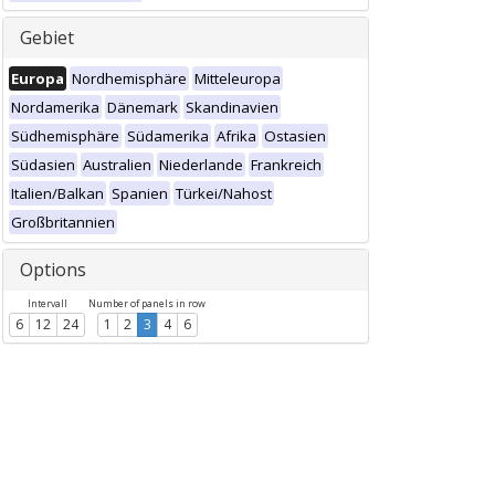
Gebiet
Europa
Nordhemisphäre
Mitteleuropa
Nordamerika
Dänemark
Skandinavien
Südhemisphäre
Südamerika
Afrika
Ostasien
Südasien
Australien
Niederlande
Frankreich
Italien/Balkan
Spanien
Türkei/Nahost
Großbritannien
Options
Intervall
Number of panels in row
6
12
24
1
2
3
4
6