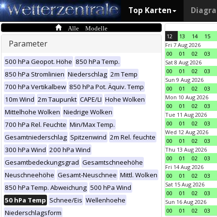
Top Karten
Diagr
Alle Modelle
12
13
14
15
Parameter
Fri 7 Aug 2026
00
01
02
03
500 hPa Geopot. Höhe
850 hPa Temp.
Sat 8 Aug 2026
00
01
02
03
850 hPa Stromlinien
Niederschlag
2m Temp
Sun 9 Aug 2026
700 hPa Vertikalbew
850 hPa Pot. Äquiv. Temp
00
01
02
03
Mon 10 Aug 2026
10m Wind
2m Taupunkt
CAPE/LI
Hohe Wolken
00
01
02
03
Mittelhohe Wolken
Niedrige Wolken
Tue 11 Aug 2026
00
01
02
03
700 hPa Rel. Feuchte
Min/Max Temp.
Wed 12 Aug 2026
Gesamtniederschlag
Spitzenwind
2m Rel. feuchte
00
01
02
03
300 hPa Wind
200 hPa Wind
Thu 13 Aug 2026
00
01
02
03
Gesamtbedeckungsgrad
Gesamtschneehöhe
Fri 14 Aug 2026
Neuschneehöhe
Gesamt-Neuschnee
Mittl. Wolken
00
01
02
03
Sat 15 Aug 2026
850 hPa Temp. Abweichung
500 hPa Wind
00
01
02
03
50 hPa Temp
Schnee/Eis
Wellenhoehe
Sun 16 Aug 2026
00
01
02
03
Niederschlagsform