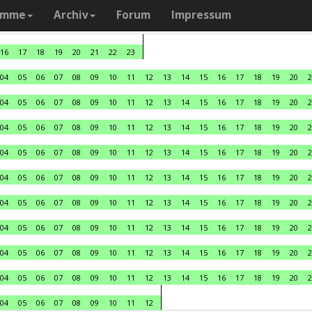
amme
Archiv
Forum
Impressum
16
17
18
19
20
21
22
23
04
05
06
07
08
09
10
11
12
13
14
15
16
17
18
19
20
2
04
05
06
07
08
09
10
11
12
13
14
15
16
17
18
19
20
2
04
05
06
07
08
09
10
11
12
13
14
15
16
17
18
19
20
2
04
05
06
07
08
09
10
11
12
13
14
15
16
17
18
19
20
2
04
05
06
07
08
09
10
11
12
13
14
15
16
17
18
19
20
2
04
05
06
07
08
09
10
11
12
13
14
15
16
17
18
19
20
2
04
05
06
07
08
09
10
11
12
13
14
15
16
17
18
19
20
2
04
05
06
07
08
09
10
11
12
13
14
15
16
17
18
19
20
2
04
05
06
07
08
09
10
11
12
13
14
15
16
17
18
19
20
2
04
05
06
07
08
09
10
11
12