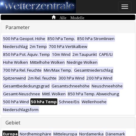
Toggle
naviga
Alle Modelle
Parameter
500 hPa Geopot. Höhe
850 hPa Temp.
850 hPa Stromlinien
Niederschlag
2m Temp
700 hPa Vertikalbew
850 hPa Pot. Äquiv. Temp
10m Wind
2m Taupunkt
CAPE/LI
Hohe Wolken
Mittelhohe Wolken
Niedrige Wolken
700 hPa Rel. Feuchte
Min/Max Temp.
Gesamtniederschlag
Spitzenwind
2m Rel. feuchte
300 hPa Wind
200 hPa Wind
Gesamtbedeckungsgrad
Gesamtschneehöhe
Neuschneehöhe
Gesamt-Neuschnee
Mittl. Wolken
850 hPa Temp. Abweichung
500 hPa Wind
50 hPa Temp
Schnee/Eis
Wellenhoehe
Niederschlagsform
Gebiet
Europa
Nordhemisphäre
Mitteleuropa
Nordamerika
Dänemark