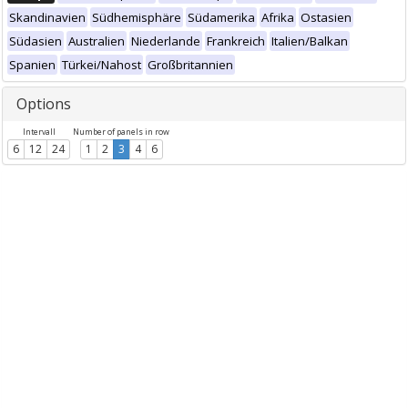
Skandinavien
Südhemisphäre
Südamerika
Afrika
Ostasien
Südasien
Australien
Niederlande
Frankreich
Italien/Balkan
Spanien
Türkei/Nahost
Großbritannien
Options
Intervall
Number of panels in row
6
12
24
1
2
3
4
6