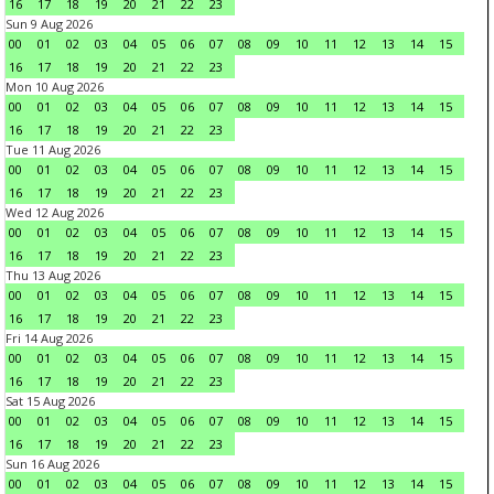
16
17
18
19
20
21
22
23
Sun 9 Aug 2026
00
01
02
03
04
05
06
07
08
09
10
11
12
13
14
15
16
17
18
19
20
21
22
23
Mon 10 Aug 2026
00
01
02
03
04
05
06
07
08
09
10
11
12
13
14
15
16
17
18
19
20
21
22
23
Tue 11 Aug 2026
00
01
02
03
04
05
06
07
08
09
10
11
12
13
14
15
16
17
18
19
20
21
22
23
Wed 12 Aug 2026
00
01
02
03
04
05
06
07
08
09
10
11
12
13
14
15
16
17
18
19
20
21
22
23
Thu 13 Aug 2026
00
01
02
03
04
05
06
07
08
09
10
11
12
13
14
15
16
17
18
19
20
21
22
23
Fri 14 Aug 2026
00
01
02
03
04
05
06
07
08
09
10
11
12
13
14
15
16
17
18
19
20
21
22
23
Sat 15 Aug 2026
00
01
02
03
04
05
06
07
08
09
10
11
12
13
14
15
16
17
18
19
20
21
22
23
Sun 16 Aug 2026
00
01
02
03
04
05
06
07
08
09
10
11
12
13
14
15