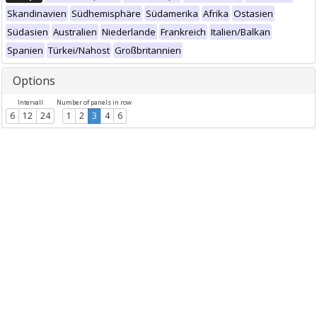
Skandinavien
Südhemisphäre
Südamerika
Afrika
Ostasien
Südasien
Australien
Niederlande
Frankreich
Italien/Balkan
Spanien
Türkei/Nahost
Großbritannien
Options
Intervall
Number of panels in row
6
12
24
1
2
3
4
6