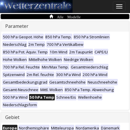
Toggle
naviga
Alle Modelle
Parameter
500 hPa Geopot. Höhe
850 hPa Temp.
850 hPa Stromlinien
Niederschlag
2m Temp
700 hPa Vertikalbew
850 hPa Pot. Äquiv. Temp
10m Wind
2m Taupunkt
CAPE/LI
Hohe Wolken
Mittelhohe Wolken
Niedrige Wolken
700 hPa Rel. Feuchte
Min/Max Temp.
Gesamtniederschlag
Spitzenwind
2m Rel. feuchte
300 hPa Wind
200 hPa Wind
Gesamtbedeckungsgrad
Gesamtschneehöhe
Neuschneehöhe
Gesamt-Neuschnee
Mittl. Wolken
850 hPa Temp. Abweichung
500 hPa Wind
50 hPa Temp
Schnee/Eis
Wellenhoehe
Niederschlagsform
Gebiet
Europa
Nordhemisphäre
Mitteleuropa
Nordamerika
Dänemark