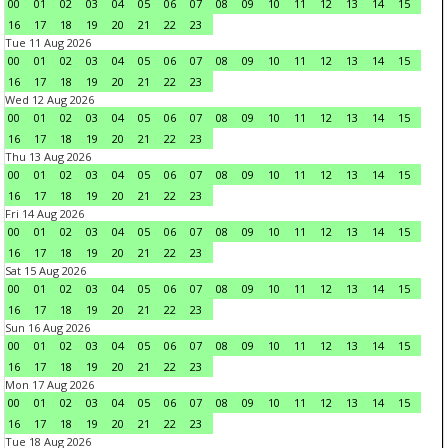
00
01
02
03
04
05
06
07
08
09
10
11
12
13
14
15
16
17
18
19
20
21
22
23
Tue 11 Aug 2026
00
01
02
03
04
05
06
07
08
09
10
11
12
13
14
15
16
17
18
19
20
21
22
23
Wed 12 Aug 2026
00
01
02
03
04
05
06
07
08
09
10
11
12
13
14
15
16
17
18
19
20
21
22
23
Thu 13 Aug 2026
00
01
02
03
04
05
06
07
08
09
10
11
12
13
14
15
16
17
18
19
20
21
22
23
Fri 14 Aug 2026
00
01
02
03
04
05
06
07
08
09
10
11
12
13
14
15
16
17
18
19
20
21
22
23
Sat 15 Aug 2026
00
01
02
03
04
05
06
07
08
09
10
11
12
13
14
15
16
17
18
19
20
21
22
23
Sun 16 Aug 2026
00
01
02
03
04
05
06
07
08
09
10
11
12
13
14
15
16
17
18
19
20
21
22
23
Mon 17 Aug 2026
00
01
02
03
04
05
06
07
08
09
10
11
12
13
14
15
16
17
18
19
20
21
22
23
Tue 18 Aug 2026