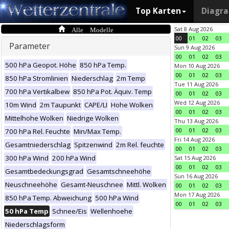
Top Karten
Diagr
Alle Modelle
Sat 8 Aug 2026
00
01
02
03
Parameter
Sun 9 Aug 2026
00
01
02
03
500 hPa Geopot. Höhe
850 hPa Temp.
Mon 10 Aug 2026
00
01
02
03
850 hPa Stromlinien
Niederschlag
2m Temp
Tue 11 Aug 2026
700 hPa Vertikalbew
850 hPa Pot. Äquiv. Temp
00
01
02
03
Wed 12 Aug 2026
10m Wind
2m Taupunkt
CAPE/LI
Hohe Wolken
00
01
02
03
Mittelhohe Wolken
Niedrige Wolken
Thu 13 Aug 2026
00
01
02
03
700 hPa Rel. Feuchte
Min/Max Temp.
Fri 14 Aug 2026
Gesamtniederschlag
Spitzenwind
2m Rel. feuchte
00
01
02
03
300 hPa Wind
200 hPa Wind
Sat 15 Aug 2026
00
01
02
03
Gesamtbedeckungsgrad
Gesamtschneehöhe
Sun 16 Aug 2026
Neuschneehöhe
Gesamt-Neuschnee
Mittl. Wolken
00
01
02
03
Mon 17 Aug 2026
850 hPa Temp. Abweichung
500 hPa Wind
00
01
02
03
50 hPa Temp
Schnee/Eis
Wellenhoehe
Niederschlagsform