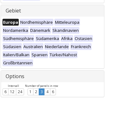
Gebiet
Europa
Nordhemisphäre
Mitteleuropa
Nordamerika
Dänemark
Skandinavien
Südhemisphäre
Südamerika
Afrika
Ostasien
Südasien
Australien
Niederlande
Frankreich
Italien/Balkan
Spanien
Türkei/Nahost
Großbritannien
Options
Intervall
Number of panels in row
6
12
24
1
2
3
4
6