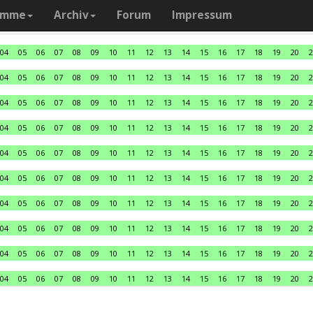
amme
Archiv
Forum
Impressum
04
05
06
07
08
09
10
11
12
13
14
15
16
17
18
19
20
2
04
05
06
07
08
09
10
11
12
13
14
15
16
17
18
19
20
2
04
05
06
07
08
09
10
11
12
13
14
15
16
17
18
19
20
2
04
05
06
07
08
09
10
11
12
13
14
15
16
17
18
19
20
2
04
05
06
07
08
09
10
11
12
13
14
15
16
17
18
19
20
2
04
05
06
07
08
09
10
11
12
13
14
15
16
17
18
19
20
2
04
05
06
07
08
09
10
11
12
13
14
15
16
17
18
19
20
2
04
05
06
07
08
09
10
11
12
13
14
15
16
17
18
19
20
2
04
05
06
07
08
09
10
11
12
13
14
15
16
17
18
19
20
2
04
05
06
07
08
09
10
11
12
13
14
15
16
17
18
19
20
2