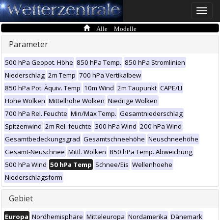
Toggle
naviga
Alle Modelle
Parameter
500 hPa Geopot. Höhe
850 hPa Temp.
850 hPa Stromlinien
Niederschlag
2m Temp
700 hPa Vertikalbew
850 hPa Pot. Äquiv. Temp
10m Wind
2m Taupunkt
CAPE/LI
Hohe Wolken
Mittelhohe Wolken
Niedrige Wolken
700 hPa Rel. Feuchte
Min/Max Temp.
Gesamtniederschlag
Spitzenwind
2m Rel. feuchte
300 hPa Wind
200 hPa Wind
Gesamtbedeckungsgrad
Gesamtschneehöhe
Neuschneehöhe
Gesamt-Neuschnee
Mittl. Wolken
850 hPa Temp. Abweichung
500 hPa Wind
50 hPa Temp
Schnee/Eis
Wellenhoehe
Niederschlagsform
Gebiet
Europa
Nordhemisphäre
Mitteleuropa
Nordamerika
Dänemark