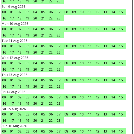
16
17
18
19
20
21
22
23
Sun 9 Aug 2026
00
01
02
03
04
05
06
07
08
09
10
11
12
13
14
15
16
17
18
19
20
21
22
23
Mon 10 Aug 2026
00
01
02
03
04
05
06
07
08
09
10
11
12
13
14
15
16
17
18
19
20
21
22
23
Tue 11 Aug 2026
00
01
02
03
04
05
06
07
08
09
10
11
12
13
14
15
16
17
18
19
20
21
22
23
Wed 12 Aug 2026
00
01
02
03
04
05
06
07
08
09
10
11
12
13
14
15
16
17
18
19
20
21
22
23
Thu 13 Aug 2026
00
01
02
03
04
05
06
07
08
09
10
11
12
13
14
15
16
17
18
19
20
21
22
23
Fri 14 Aug 2026
00
01
02
03
04
05
06
07
08
09
10
11
12
13
14
15
16
17
18
19
20
21
22
23
Sat 15 Aug 2026
00
01
02
03
04
05
06
07
08
09
10
11
12
13
14
15
16
17
18
19
20
21
22
23
Sun 16 Aug 2026
00
01
02
03
04
05
06
07
08
09
10
11
12
13
14
15