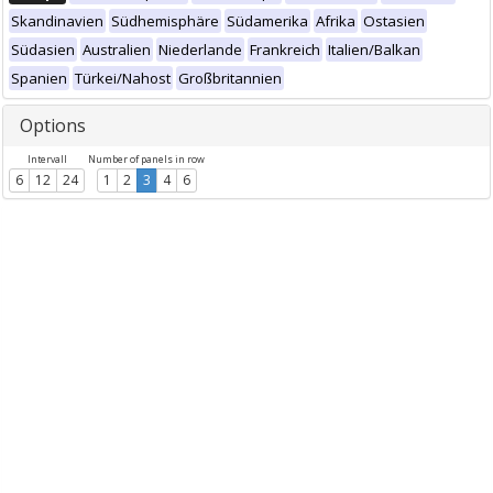
Skandinavien
Südhemisphäre
Südamerika
Afrika
Ostasien
Südasien
Australien
Niederlande
Frankreich
Italien/Balkan
Spanien
Türkei/Nahost
Großbritannien
Options
Intervall
Number of panels in row
6
12
24
1
2
3
4
6