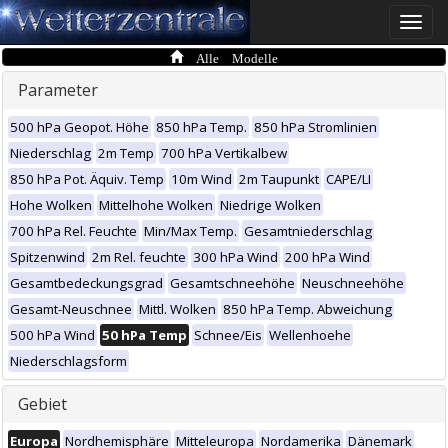
Toggle
naviga
Alle Modelle
Parameter
500 hPa Geopot. Höhe
850 hPa Temp.
850 hPa Stromlinien
Niederschlag
2m Temp
700 hPa Vertikalbew
850 hPa Pot. Äquiv. Temp
10m Wind
2m Taupunkt
CAPE/LI
Hohe Wolken
Mittelhohe Wolken
Niedrige Wolken
700 hPa Rel. Feuchte
Min/Max Temp.
Gesamtniederschlag
Spitzenwind
2m Rel. feuchte
300 hPa Wind
200 hPa Wind
Gesamtbedeckungsgrad
Gesamtschneehöhe
Neuschneehöhe
Gesamt-Neuschnee
Mittl. Wolken
850 hPa Temp. Abweichung
500 hPa Wind
50 hPa Temp
Schnee/Eis
Wellenhoehe
Niederschlagsform
Gebiet
Europa
Nordhemisphäre
Mitteleuropa
Nordamerika
Dänemark