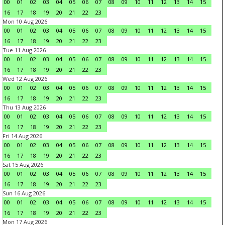
00
01
02
03
04
05
06
07
08
09
10
11
12
13
14
15
16
17
18
19
20
21
22
23
Mon 10 Aug 2026
00
01
02
03
04
05
06
07
08
09
10
11
12
13
14
15
16
17
18
19
20
21
22
23
Tue 11 Aug 2026
00
01
02
03
04
05
06
07
08
09
10
11
12
13
14
15
16
17
18
19
20
21
22
23
Wed 12 Aug 2026
00
01
02
03
04
05
06
07
08
09
10
11
12
13
14
15
16
17
18
19
20
21
22
23
Thu 13 Aug 2026
00
01
02
03
04
05
06
07
08
09
10
11
12
13
14
15
16
17
18
19
20
21
22
23
Fri 14 Aug 2026
00
01
02
03
04
05
06
07
08
09
10
11
12
13
14
15
16
17
18
19
20
21
22
23
Sat 15 Aug 2026
00
01
02
03
04
05
06
07
08
09
10
11
12
13
14
15
16
17
18
19
20
21
22
23
Sun 16 Aug 2026
00
01
02
03
04
05
06
07
08
09
10
11
12
13
14
15
16
17
18
19
20
21
22
23
Mon 17 Aug 2026