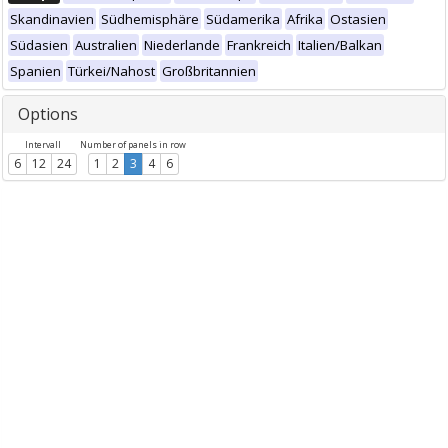
Skandinavien
Südhemisphäre
Südamerika
Afrika
Ostasien
Südasien
Australien
Niederlande
Frankreich
Italien/Balkan
Spanien
Türkei/Nahost
Großbritannien
Options
Intervall
Number of panels in row
6
12
24
1
2
3
4
6