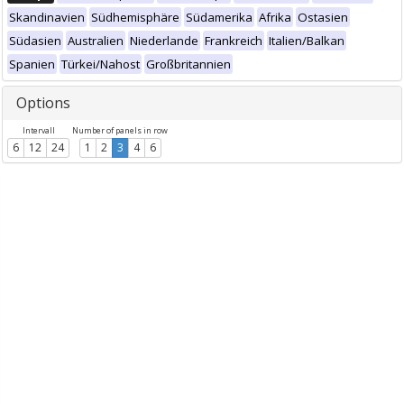
Skandinavien
Südhemisphäre
Südamerika
Afrika
Ostasien
Südasien
Australien
Niederlande
Frankreich
Italien/Balkan
Spanien
Türkei/Nahost
Großbritannien
Options
Intervall
Number of panels in row
6
12
24
1
2
3
4
6