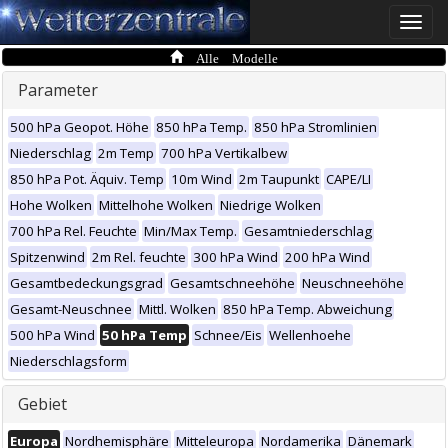
Toggle
naviga
Alle Modelle
Parameter
500 hPa Geopot. Höhe
850 hPa Temp.
850 hPa Stromlinien
Niederschlag
2m Temp
700 hPa Vertikalbew
850 hPa Pot. Äquiv. Temp
10m Wind
2m Taupunkt
CAPE/LI
Hohe Wolken
Mittelhohe Wolken
Niedrige Wolken
700 hPa Rel. Feuchte
Min/Max Temp.
Gesamtniederschlag
Spitzenwind
2m Rel. feuchte
300 hPa Wind
200 hPa Wind
Gesamtbedeckungsgrad
Gesamtschneehöhe
Neuschneehöhe
Gesamt-Neuschnee
Mittl. Wolken
850 hPa Temp. Abweichung
500 hPa Wind
50 hPa Temp
Schnee/Eis
Wellenhoehe
Niederschlagsform
Gebiet
Europa
Nordhemisphäre
Mitteleuropa
Nordamerika
Dänemark