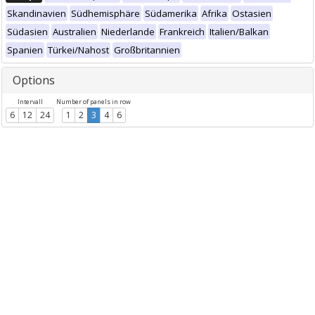
Skandinavien
Südhemisphäre
Südamerika
Afrika
Ostasien
Südasien
Australien
Niederlande
Frankreich
Italien/Balkan
Spanien
Türkei/Nahost
Großbritannien
Options
Intervall
Number of panels in row
6
12
24
1
2
3
4
6