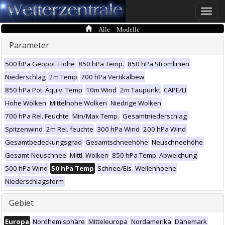
Toggle
naviga
Alle Modelle
Parameter
500 hPa Geopot. Höhe
850 hPa Temp.
850 hPa Stromlinien
Niederschlag
2m Temp
700 hPa Vertikalbew
850 hPa Pot. Äquiv. Temp
10m Wind
2m Taupunkt
CAPE/LI
Hohe Wolken
Mittelhohe Wolken
Niedrige Wolken
700 hPa Rel. Feuchte
Min/Max Temp.
Gesamtniederschlag
Spitzenwind
2m Rel. feuchte
300 hPa Wind
200 hPa Wind
Gesamtbedeckungsgrad
Gesamtschneehöhe
Neuschneehöhe
Gesamt-Neuschnee
Mittl. Wolken
850 hPa Temp. Abweichung
500 hPa Wind
50 hPa Temp
Schnee/Eis
Wellenhoehe
Niederschlagsform
Gebiet
Europa
Nordhemisphäre
Mitteleuropa
Nordamerika
Dänemark