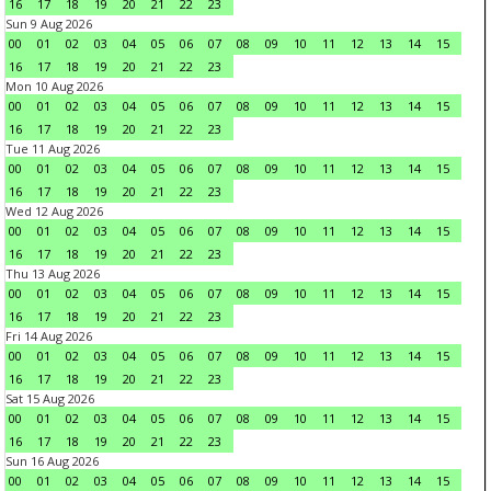
16
17
18
19
20
21
22
23
Sun 9 Aug 2026
00
01
02
03
04
05
06
07
08
09
10
11
12
13
14
15
16
17
18
19
20
21
22
23
Mon 10 Aug 2026
00
01
02
03
04
05
06
07
08
09
10
11
12
13
14
15
16
17
18
19
20
21
22
23
Tue 11 Aug 2026
00
01
02
03
04
05
06
07
08
09
10
11
12
13
14
15
16
17
18
19
20
21
22
23
Wed 12 Aug 2026
00
01
02
03
04
05
06
07
08
09
10
11
12
13
14
15
16
17
18
19
20
21
22
23
Thu 13 Aug 2026
00
01
02
03
04
05
06
07
08
09
10
11
12
13
14
15
16
17
18
19
20
21
22
23
Fri 14 Aug 2026
00
01
02
03
04
05
06
07
08
09
10
11
12
13
14
15
16
17
18
19
20
21
22
23
Sat 15 Aug 2026
00
01
02
03
04
05
06
07
08
09
10
11
12
13
14
15
16
17
18
19
20
21
22
23
Sun 16 Aug 2026
00
01
02
03
04
05
06
07
08
09
10
11
12
13
14
15