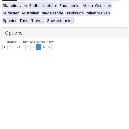
Skandinavien
Südhemisphäre
Südamerika
Afrika
Ostasien
Südasien
Australien
Niederlande
Frankreich
Italien/Balkan
Spanien
Türkei/Nahost
Großbritannien
Options
Intervall
Number of panels in row
6
12
24
1
2
3
4
6