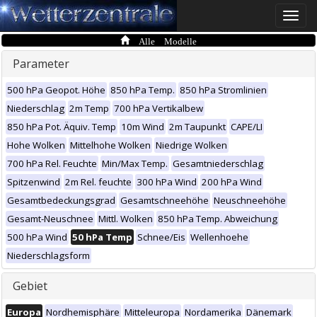
Toggle
naviga
Alle Modelle
Parameter
500 hPa Geopot. Höhe
850 hPa Temp.
850 hPa Stromlinien
Niederschlag
2m Temp
700 hPa Vertikalbew
850 hPa Pot. Äquiv. Temp
10m Wind
2m Taupunkt
CAPE/LI
Hohe Wolken
Mittelhohe Wolken
Niedrige Wolken
700 hPa Rel. Feuchte
Min/Max Temp.
Gesamtniederschlag
Spitzenwind
2m Rel. feuchte
300 hPa Wind
200 hPa Wind
Gesamtbedeckungsgrad
Gesamtschneehöhe
Neuschneehöhe
Gesamt-Neuschnee
Mittl. Wolken
850 hPa Temp. Abweichung
500 hPa Wind
50 hPa Temp
Schnee/Eis
Wellenhoehe
Niederschlagsform
Gebiet
Europa
Nordhemisphäre
Mitteleuropa
Nordamerika
Dänemark