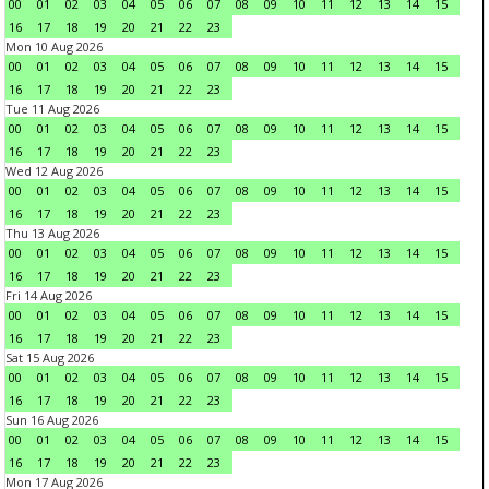
00
01
02
03
04
05
06
07
08
09
10
11
12
13
14
15
16
17
18
19
20
21
22
23
Mon 10 Aug 2026
00
01
02
03
04
05
06
07
08
09
10
11
12
13
14
15
16
17
18
19
20
21
22
23
Tue 11 Aug 2026
00
01
02
03
04
05
06
07
08
09
10
11
12
13
14
15
16
17
18
19
20
21
22
23
Wed 12 Aug 2026
00
01
02
03
04
05
06
07
08
09
10
11
12
13
14
15
16
17
18
19
20
21
22
23
Thu 13 Aug 2026
00
01
02
03
04
05
06
07
08
09
10
11
12
13
14
15
16
17
18
19
20
21
22
23
Fri 14 Aug 2026
00
01
02
03
04
05
06
07
08
09
10
11
12
13
14
15
16
17
18
19
20
21
22
23
Sat 15 Aug 2026
00
01
02
03
04
05
06
07
08
09
10
11
12
13
14
15
16
17
18
19
20
21
22
23
Sun 16 Aug 2026
00
01
02
03
04
05
06
07
08
09
10
11
12
13
14
15
16
17
18
19
20
21
22
23
Mon 17 Aug 2026