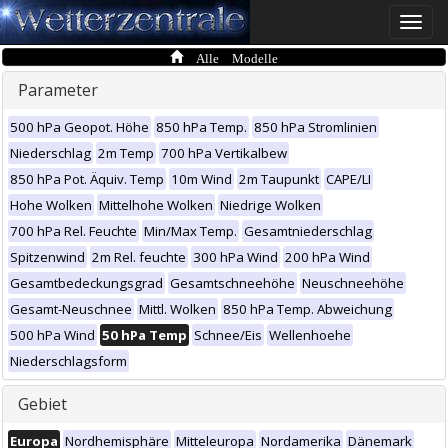
Toggle
naviga
Alle Modelle
Parameter
500 hPa Geopot. Höhe
850 hPa Temp.
850 hPa Stromlinien
Niederschlag
2m Temp
700 hPa Vertikalbew
850 hPa Pot. Äquiv. Temp
10m Wind
2m Taupunkt
CAPE/LI
Hohe Wolken
Mittelhohe Wolken
Niedrige Wolken
700 hPa Rel. Feuchte
Min/Max Temp.
Gesamtniederschlag
Spitzenwind
2m Rel. feuchte
300 hPa Wind
200 hPa Wind
Gesamtbedeckungsgrad
Gesamtschneehöhe
Neuschneehöhe
Gesamt-Neuschnee
Mittl. Wolken
850 hPa Temp. Abweichung
500 hPa Wind
50 hPa Temp
Schnee/Eis
Wellenhoehe
Niederschlagsform
Gebiet
Europa
Nordhemisphäre
Mitteleuropa
Nordamerika
Dänemark