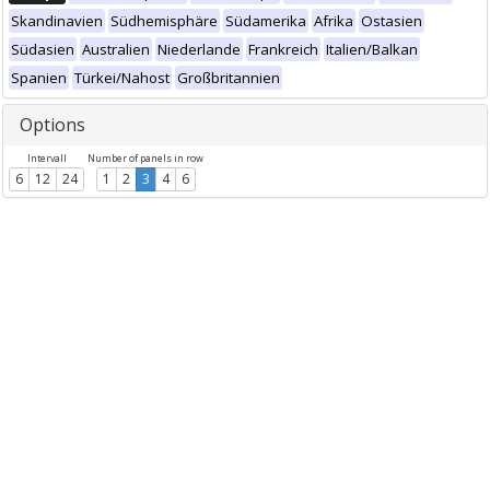
Skandinavien
Südhemisphäre
Südamerika
Afrika
Ostasien
Südasien
Australien
Niederlande
Frankreich
Italien/Balkan
Spanien
Türkei/Nahost
Großbritannien
Options
Intervall
Number of panels in row
6
12
24
1
2
3
4
6