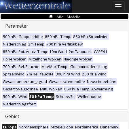
Toggle
naviga
Alle Modelle
Parameter
500 hPa Geopot. Höhe
850 hPa Temp.
850 hPa Stromlinien
Niederschlag
2m Temp
700 hPa Vertikalbew
850 hPa Pot. Äquiv. Temp
10m Wind
2m Taupunkt
CAPE/LI
Hohe Wolken
Mittelhohe Wolken
Niedrige Wolken
700 hPa Rel. Feuchte
Min/Max Temp.
Gesamtniederschlag
Spitzenwind
2m Rel. feuchte
300 hPa Wind
200 hPa Wind
Gesamtbedeckungsgrad
Gesamtschneehöhe
Neuschneehöhe
Gesamt-Neuschnee
Mittl. Wolken
850 hPa Temp. Abweichung
500 hPa Wind
50 hPa Temp
Schnee/Eis
Wellenhoehe
Niederschlagsform
Gebiet
Europa
Nordhemisphäre
Mitteleuropa
Nordamerika
Dänemark