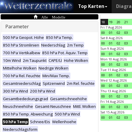
Top Karten
Diagr
Alle Modelle
18
19
20
21
Parameter
Fri 7 Aug 2026
00
01
02
03
500 hPa Geopot. Höhe
850 hPa Temp.
Sat 8 Aug 2026
00
01
02
03
850 hPa Stromlinien
Niederschlag
2m Temp
Sun 9 Aug 2026
700 hPa Vertikalbew
850 hPa Pot. Äquiv. Temp
00
01
02
03
Mon 10 Aug 2026
10m Wind
2m Taupunkt
CAPE/LI
Hohe Wolken
00
01
02
03
Mittelhohe Wolken
Niedrige Wolken
Tue 11 Aug 2026
00
01
02
03
700 hPa Rel. Feuchte
Min/Max Temp.
Wed 12 Aug 2026
Gesamtniederschlag
Spitzenwind
2m Rel. feuchte
00
01
02
03
300 hPa Wind
200 hPa Wind
Thu 13 Aug 2026
00
01
02
03
Gesamtbedeckungsgrad
Gesamtschneehöhe
Fri 14 Aug 2026
Neuschneehöhe
Gesamt-Neuschnee
Mittl. Wolken
00
01
02
03
Sat 15 Aug 2026
850 hPa Temp. Abweichung
500 hPa Wind
00
01
02
03
50 hPa Temp
Schnee/Eis
Wellenhoehe
Niederschlagsform