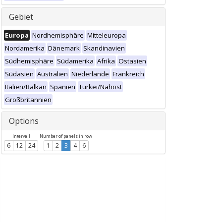
Gebiet
Europa
Nordhemisphäre
Mitteleuropa
Nordamerika
Dänemark
Skandinavien
Südhemisphäre
Südamerika
Afrika
Ostasien
Südasien
Australien
Niederlande
Frankreich
Italien/Balkan
Spanien
Türkei/Nahost
Großbritannien
Options
Intervall
Number of panels in row
6
12
24
1
2
3
4
6