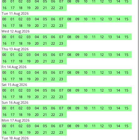
00
01
02
03
04
05
06
07
08
09
10
11
12
13
14
15
16
17
18
19
20
21
22
23
Tue 11 Aug 2026
00
01
02
03
04
05
06
07
08
09
10
11
12
13
14
15
16
17
18
19
20
21
22
23
Wed 12 Aug 2026
00
01
02
03
04
05
06
07
08
09
10
11
12
13
14
15
16
17
18
19
20
21
22
23
Thu 13 Aug 2026
00
01
02
03
04
05
06
07
08
09
10
11
12
13
14
15
16
17
18
19
20
21
22
23
Fri 14 Aug 2026
00
01
02
03
04
05
06
07
08
09
10
11
12
13
14
15
16
17
18
19
20
21
22
23
Sat 15 Aug 2026
00
01
02
03
04
05
06
07
08
09
10
11
12
13
14
15
16
17
18
19
20
21
22
23
Sun 16 Aug 2026
00
01
02
03
04
05
06
07
08
09
10
11
12
13
14
15
16
17
18
19
20
21
22
23
Mon 17 Aug 2026
00
01
02
03
04
05
06
07
08
09
10
11
12
13
14
15
16
17
18
19
20
21
22
23
Tue 18 Aug 2026