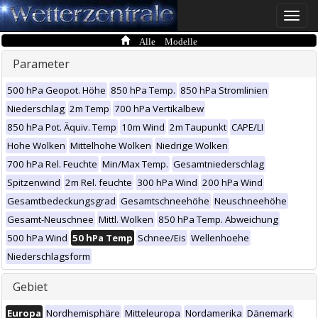
Toggle
naviga
Alle Modelle
Parameter
500 hPa Geopot. Höhe
850 hPa Temp.
850 hPa Stromlinien
Niederschlag
2m Temp
700 hPa Vertikalbew
850 hPa Pot. Äquiv. Temp
10m Wind
2m Taupunkt
CAPE/LI
Hohe Wolken
Mittelhohe Wolken
Niedrige Wolken
700 hPa Rel. Feuchte
Min/Max Temp.
Gesamtniederschlag
Spitzenwind
2m Rel. feuchte
300 hPa Wind
200 hPa Wind
Gesamtbedeckungsgrad
Gesamtschneehöhe
Neuschneehöhe
Gesamt-Neuschnee
Mittl. Wolken
850 hPa Temp. Abweichung
500 hPa Wind
50 hPa Temp
Schnee/Eis
Wellenhoehe
Niederschlagsform
Gebiet
Europa
Nordhemisphäre
Mitteleuropa
Nordamerika
Dänemark