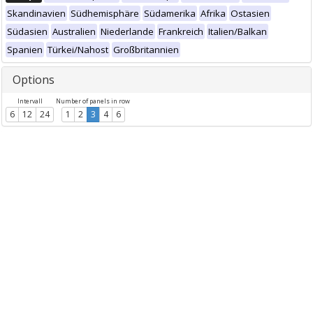
Skandinavien
Südhemisphäre
Südamerika
Afrika
Ostasien
Südasien
Australien
Niederlande
Frankreich
Italien/Balkan
Spanien
Türkei/Nahost
Großbritannien
Options
Intervall
Number of panels in row
6
12
24
1
2
3
4
6