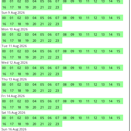
00
01
02
03
04
05
06
07
08
09
10
11
12
13
14
15
16
17
18
19
20
21
22
23
Sun 9 Aug 2026
00
01
02
03
04
05
06
07
08
09
10
11
12
13
14
15
16
17
18
19
20
21
22
23
Mon 10 Aug 2026
00
01
02
03
04
05
06
07
08
09
10
11
12
13
14
15
16
17
18
19
20
21
22
23
Tue 11 Aug 2026
00
01
02
03
04
05
06
07
08
09
10
11
12
13
14
15
16
17
18
19
20
21
22
23
Wed 12 Aug 2026
00
01
02
03
04
05
06
07
08
09
10
11
12
13
14
15
16
17
18
19
20
21
22
23
Thu 13 Aug 2026
00
01
02
03
04
05
06
07
08
09
10
11
12
13
14
15
16
17
18
19
20
21
22
23
Fri 14 Aug 2026
00
01
02
03
04
05
06
07
08
09
10
11
12
13
14
15
16
17
18
19
20
21
22
23
Sat 15 Aug 2026
00
01
02
03
04
05
06
07
08
09
10
11
12
13
14
15
16
17
18
19
20
21
22
23
Sun 16 Aug 2026