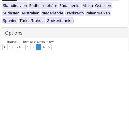
Skandinavien
Südhemisphäre
Südamerika
Afrika
Ostasien
Südasien
Australien
Niederlande
Frankreich
Italien/Balkan
Spanien
Türkei/Nahost
Großbritannien
Options
Intervall
Number of panels in row
6
12
24
1
2
3
4
6