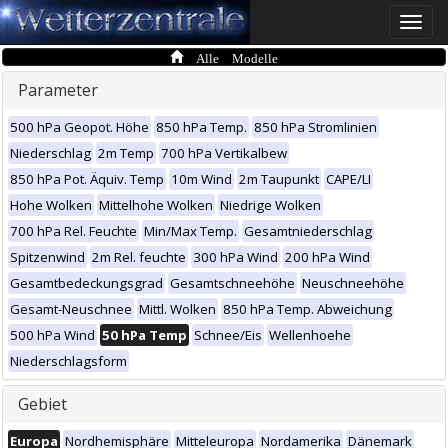
Toggle
naviga
Alle Modelle
Parameter
500 hPa Geopot. Höhe
850 hPa Temp.
850 hPa Stromlinien
Niederschlag
2m Temp
700 hPa Vertikalbew
850 hPa Pot. Äquiv. Temp
10m Wind
2m Taupunkt
CAPE/LI
Hohe Wolken
Mittelhohe Wolken
Niedrige Wolken
700 hPa Rel. Feuchte
Min/Max Temp.
Gesamtniederschlag
Spitzenwind
2m Rel. feuchte
300 hPa Wind
200 hPa Wind
Gesamtbedeckungsgrad
Gesamtschneehöhe
Neuschneehöhe
Gesamt-Neuschnee
Mittl. Wolken
850 hPa Temp. Abweichung
500 hPa Wind
50 hPa Temp
Schnee/Eis
Wellenhoehe
Niederschlagsform
Gebiet
Europa
Nordhemisphäre
Mitteleuropa
Nordamerika
Dänemark