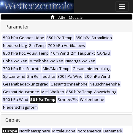
Toggle
naviga
Alle Modelle
Parameter
500 hPa Geopot. Höhe
850 hPa Temp.
850 hPa Stromlinien
Niederschlag
2m Temp
700 hPa Vertikalbew
850 hPa Pot. Äquiv. Temp
10m Wind
2m Taupunkt
CAPE/LI
Hohe Wolken
Mittelhohe Wolken
Niedrige Wolken
700 hPa Rel. Feuchte
Min/Max Temp.
Gesamtniederschlag
Spitzenwind
2m Rel. feuchte
300 hPa Wind
200 hPa Wind
Gesamtbedeckungsgrad
Gesamtschneehöhe
Neuschneehöhe
Gesamt-Neuschnee
Mittl. Wolken
850 hPa Temp. Abweichung
500 hPa Wind
50 hPa Temp
Schnee/Eis
Wellenhoehe
Niederschlagsform
Gebiet
Europa
Nordhemisphäre
Mitteleuropa
Nordamerika
Dänemark