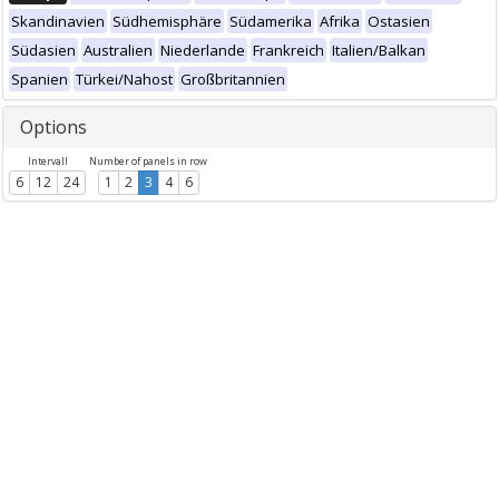
Skandinavien
Südhemisphäre
Südamerika
Afrika
Ostasien
Südasien
Australien
Niederlande
Frankreich
Italien/Balkan
Spanien
Türkei/Nahost
Großbritannien
Options
Intervall
Number of panels in row
6
12
24
1
2
3
4
6