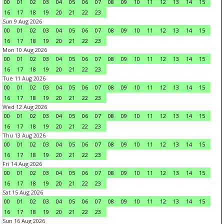
00
01
02
03
04
05
06
07
08
09
10
11
12
13
14
15
16
17
18
19
20
21
22
23
Sun 9 Aug 2026
00
01
02
03
04
05
06
07
08
09
10
11
12
13
14
15
16
17
18
19
20
21
22
23
Mon 10 Aug 2026
00
01
02
03
04
05
06
07
08
09
10
11
12
13
14
15
16
17
18
19
20
21
22
23
Tue 11 Aug 2026
00
01
02
03
04
05
06
07
08
09
10
11
12
13
14
15
16
17
18
19
20
21
22
23
Wed 12 Aug 2026
00
01
02
03
04
05
06
07
08
09
10
11
12
13
14
15
16
17
18
19
20
21
22
23
Thu 13 Aug 2026
00
01
02
03
04
05
06
07
08
09
10
11
12
13
14
15
16
17
18
19
20
21
22
23
Fri 14 Aug 2026
00
01
02
03
04
05
06
07
08
09
10
11
12
13
14
15
16
17
18
19
20
21
22
23
Sat 15 Aug 2026
00
01
02
03
04
05
06
07
08
09
10
11
12
13
14
15
16
17
18
19
20
21
22
23
Sun 16 Aug 2026