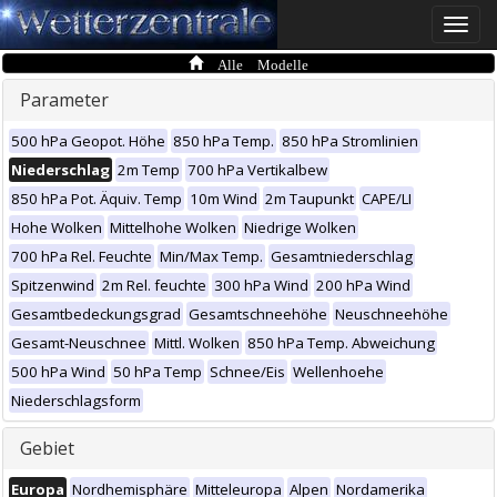
Toggle
naviga
Alle Modelle
Parameter
500 hPa Geopot. Höhe
850 hPa Temp.
850 hPa Stromlinien
Niederschlag
2m Temp
700 hPa Vertikalbew
850 hPa Pot. Äquiv. Temp
10m Wind
2m Taupunkt
CAPE/LI
Hohe Wolken
Mittelhohe Wolken
Niedrige Wolken
700 hPa Rel. Feuchte
Min/Max Temp.
Gesamtniederschlag
Spitzenwind
2m Rel. feuchte
300 hPa Wind
200 hPa Wind
Gesamtbedeckungsgrad
Gesamtschneehöhe
Neuschneehöhe
Gesamt-Neuschnee
Mittl. Wolken
850 hPa Temp. Abweichung
500 hPa Wind
50 hPa Temp
Schnee/Eis
Wellenhoehe
Niederschlagsform
Gebiet
Europa
Nordhemisphäre
Mitteleuropa
Alpen
Nordamerika