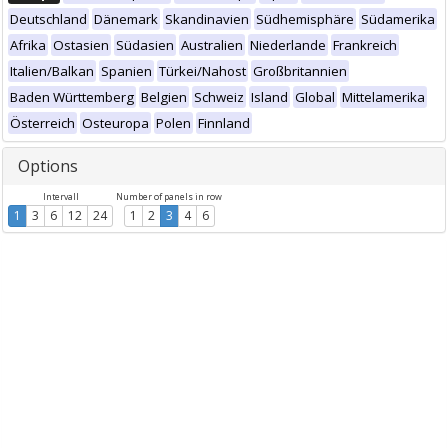
Deutschland
Dänemark
Skandinavien
Südhemisphäre
Südamerika
Afrika
Ostasien
Südasien
Australien
Niederlande
Frankreich
Italien/Balkan
Spanien
Türkei/Nahost
Großbritannien
Baden Württemberg
Belgien
Schweiz
Island
Global
Mittelamerika
Österreich
Osteuropa
Polen
Finnland
Options
Intervall
Number of panels in row
1
3
6
12
24
1
2
3
4
6