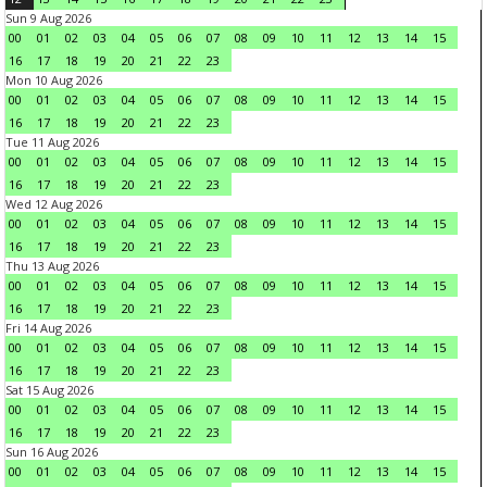
Sun 9 Aug 2026
00
01
02
03
04
05
06
07
08
09
10
11
12
13
14
15
16
17
18
19
20
21
22
23
Mon 10 Aug 2026
00
01
02
03
04
05
06
07
08
09
10
11
12
13
14
15
16
17
18
19
20
21
22
23
Tue 11 Aug 2026
00
01
02
03
04
05
06
07
08
09
10
11
12
13
14
15
16
17
18
19
20
21
22
23
Wed 12 Aug 2026
00
01
02
03
04
05
06
07
08
09
10
11
12
13
14
15
16
17
18
19
20
21
22
23
Thu 13 Aug 2026
00
01
02
03
04
05
06
07
08
09
10
11
12
13
14
15
16
17
18
19
20
21
22
23
Fri 14 Aug 2026
00
01
02
03
04
05
06
07
08
09
10
11
12
13
14
15
16
17
18
19
20
21
22
23
Sat 15 Aug 2026
00
01
02
03
04
05
06
07
08
09
10
11
12
13
14
15
16
17
18
19
20
21
22
23
Sun 16 Aug 2026
00
01
02
03
04
05
06
07
08
09
10
11
12
13
14
15