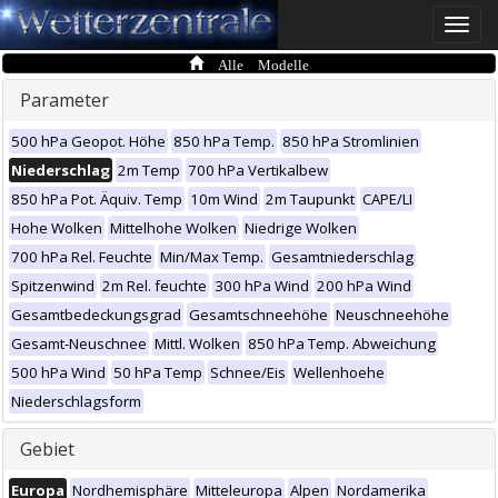
Toggle
naviga
Alle Modelle
Parameter
500 hPa Geopot. Höhe
850 hPa Temp.
850 hPa Stromlinien
Niederschlag
2m Temp
700 hPa Vertikalbew
850 hPa Pot. Äquiv. Temp
10m Wind
2m Taupunkt
CAPE/LI
Hohe Wolken
Mittelhohe Wolken
Niedrige Wolken
700 hPa Rel. Feuchte
Min/Max Temp.
Gesamtniederschlag
Spitzenwind
2m Rel. feuchte
300 hPa Wind
200 hPa Wind
Gesamtbedeckungsgrad
Gesamtschneehöhe
Neuschneehöhe
Gesamt-Neuschnee
Mittl. Wolken
850 hPa Temp. Abweichung
500 hPa Wind
50 hPa Temp
Schnee/Eis
Wellenhoehe
Niederschlagsform
Gebiet
Europa
Nordhemisphäre
Mitteleuropa
Alpen
Nordamerika