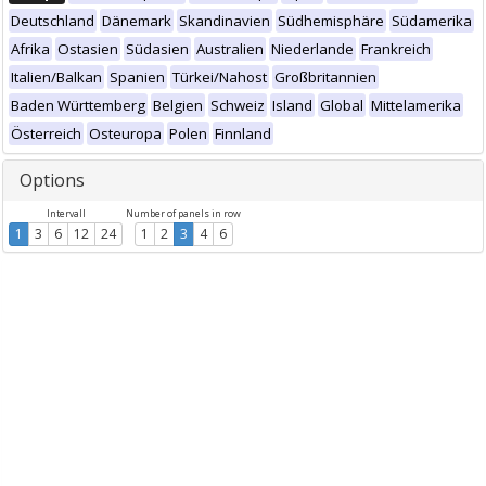
Deutschland
Dänemark
Skandinavien
Südhemisphäre
Südamerika
Afrika
Ostasien
Südasien
Australien
Niederlande
Frankreich
Italien/Balkan
Spanien
Türkei/Nahost
Großbritannien
Baden Württemberg
Belgien
Schweiz
Island
Global
Mittelamerika
Österreich
Osteuropa
Polen
Finnland
Options
Intervall
Number of panels in row
1
3
6
12
24
1
2
3
4
6