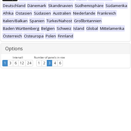
Deutschland
Dänemark
Skandinavien
Südhemisphäre
Südamerika
Afrika
Ostasien
Südasien
Australien
Niederlande
Frankreich
Italien/Balkan
Spanien
Türkei/Nahost
Großbritannien
Baden Württemberg
Belgien
Schweiz
Island
Global
Mittelamerika
Österreich
Osteuropa
Polen
Finnland
Options
Intervall
Number of panels in row
1
3
6
12
24
1
2
3
4
6