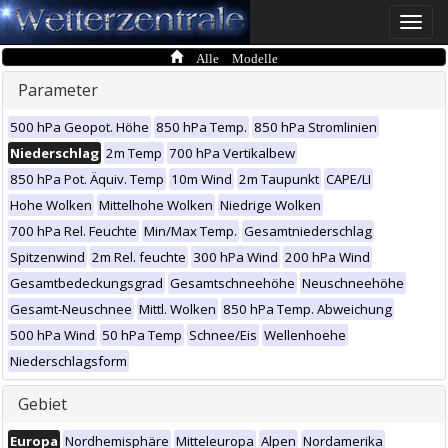
Toggle
naviga
Alle Modelle
Parameter
500 hPa Geopot. Höhe
850 hPa Temp.
850 hPa Stromlinien
Niederschlag
2m Temp
700 hPa Vertikalbew
850 hPa Pot. Äquiv. Temp
10m Wind
2m Taupunkt
CAPE/LI
Hohe Wolken
Mittelhohe Wolken
Niedrige Wolken
700 hPa Rel. Feuchte
Min/Max Temp.
Gesamtniederschlag
Spitzenwind
2m Rel. feuchte
300 hPa Wind
200 hPa Wind
Gesamtbedeckungsgrad
Gesamtschneehöhe
Neuschneehöhe
Gesamt-Neuschnee
Mittl. Wolken
850 hPa Temp. Abweichung
500 hPa Wind
50 hPa Temp
Schnee/Eis
Wellenhoehe
Niederschlagsform
Gebiet
Europa
Nordhemisphäre
Mitteleuropa
Alpen
Nordamerika