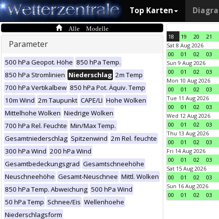
Top Karten
Diagr
Alle Modelle
18
19
20
21
Parameter
Sat 8 Aug 2026
00
01
02
03
500 hPa Geopot. Höhe
850 hPa Temp.
Sun 9 Aug 2026
00
01
02
03
850 hPa Stromlinien
Niederschlag
2m Temp
Mon 10 Aug 2026
700 hPa Vertikalbew
850 hPa Pot. Äquiv. Temp
00
01
02
03
Tue 11 Aug 2026
10m Wind
2m Taupunkt
CAPE/LI
Hohe Wolken
00
01
02
03
Mittelhohe Wolken
Niedrige Wolken
Wed 12 Aug 2026
00
01
02
03
700 hPa Rel. Feuchte
Min/Max Temp.
Thu 13 Aug 2026
Gesamtniederschlag
Spitzenwind
2m Rel. feuchte
00
01
02
03
300 hPa Wind
200 hPa Wind
Fri 14 Aug 2026
00
01
02
03
Gesamtbedeckungsgrad
Gesamtschneehöhe
Sat 15 Aug 2026
Neuschneehöhe
Gesamt-Neuschnee
Mittl. Wolken
00
01
02
03
Sun 16 Aug 2026
850 hPa Temp. Abweichung
500 hPa Wind
00
01
02
03
50 hPa Temp
Schnee/Eis
Wellenhoehe
Niederschlagsform