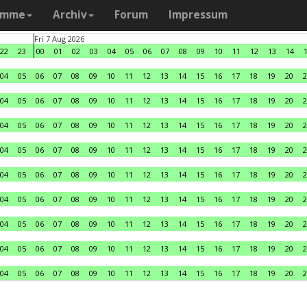
amme
Archiv
Forum
Impressum
Fri 7 Aug 2026
22
23
00
01
02
03
04
05
06
07
08
09
10
11
12
13
14
04
05
06
07
08
09
10
11
12
13
14
15
16
17
18
19
20
2
04
05
06
07
08
09
10
11
12
13
14
15
16
17
18
19
20
2
04
05
06
07
08
09
10
11
12
13
14
15
16
17
18
19
20
2
04
05
06
07
08
09
10
11
12
13
14
15
16
17
18
19
20
2
04
05
06
07
08
09
10
11
12
13
14
15
16
17
18
19
20
2
04
05
06
07
08
09
10
11
12
13
14
15
16
17
18
19
20
2
04
05
06
07
08
09
10
11
12
13
14
15
16
17
18
19
20
2
04
05
06
07
08
09
10
11
12
13
14
15
16
17
18
19
20
2
04
05
06
07
08
09
10
11
12
13
14
15
16
17
18
19
20
2