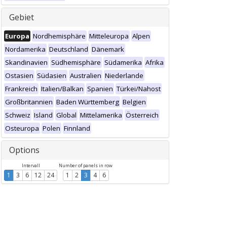
Gebiet
Europa
Nordhemisphäre
Mitteleuropa
Alpen
Nordamerika
Deutschland
Dänemark
Skandinavien
Südhemisphäre
Südamerika
Afrika
Ostasien
Südasien
Australien
Niederlande
Frankreich
Italien/Balkan
Spanien
Türkei/Nahost
Großbritannien
Baden Württemberg
Belgien
Schweiz
Island
Global
Mittelamerika
Österreich
Osteuropa
Polen
Finnland
Options
Intervall
Number of panels in row
1
3
6
12
24
1
2
3
4
6