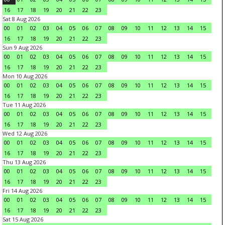
16
17
18
19
20
21
22
23
Sat 8 Aug 2026
00
01
02
03
04
05
06
07
08
09
10
11
12
13
14
15
16
17
18
19
20
21
22
23
Sun 9 Aug 2026
00
01
02
03
04
05
06
07
08
09
10
11
12
13
14
15
16
17
18
19
20
21
22
23
Mon 10 Aug 2026
00
01
02
03
04
05
06
07
08
09
10
11
12
13
14
15
16
17
18
19
20
21
22
23
Tue 11 Aug 2026
00
01
02
03
04
05
06
07
08
09
10
11
12
13
14
15
16
17
18
19
20
21
22
23
Wed 12 Aug 2026
00
01
02
03
04
05
06
07
08
09
10
11
12
13
14
15
16
17
18
19
20
21
22
23
Thu 13 Aug 2026
00
01
02
03
04
05
06
07
08
09
10
11
12
13
14
15
16
17
18
19
20
21
22
23
Fri 14 Aug 2026
00
01
02
03
04
05
06
07
08
09
10
11
12
13
14
15
16
17
18
19
20
21
22
23
Sat 15 Aug 2026