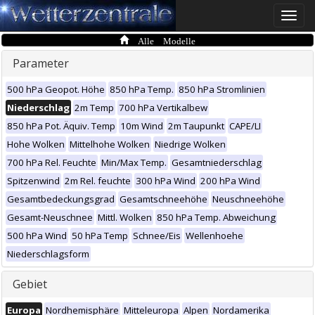
Toggle
naviga
Alle Modelle
Parameter
500 hPa Geopot. Höhe
850 hPa Temp.
850 hPa Stromlinien
Niederschlag
2m Temp
700 hPa Vertikalbew
850 hPa Pot. Äquiv. Temp
10m Wind
2m Taupunkt
CAPE/LI
Hohe Wolken
Mittelhohe Wolken
Niedrige Wolken
700 hPa Rel. Feuchte
Min/Max Temp.
Gesamtniederschlag
Spitzenwind
2m Rel. feuchte
300 hPa Wind
200 hPa Wind
Gesamtbedeckungsgrad
Gesamtschneehöhe
Neuschneehöhe
Gesamt-Neuschnee
Mittl. Wolken
850 hPa Temp. Abweichung
500 hPa Wind
50 hPa Temp
Schnee/Eis
Wellenhoehe
Niederschlagsform
Gebiet
Europa
Nordhemisphäre
Mitteleuropa
Alpen
Nordamerika