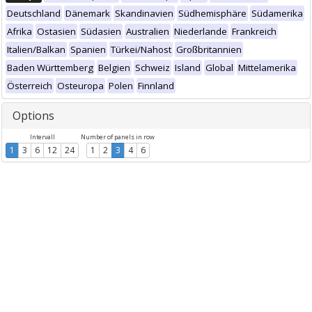
Deutschland
Dänemark
Skandinavien
Südhemisphäre
Südamerika
Afrika
Ostasien
Südasien
Australien
Niederlande
Frankreich
Italien/Balkan
Spanien
Türkei/Nahost
Großbritannien
Baden Württemberg
Belgien
Schweiz
Island
Global
Mittelamerika
Österreich
Osteuropa
Polen
Finnland
Options
Intervall
Number of panels in row
1
3
6
12
24
1
2
3
4
6