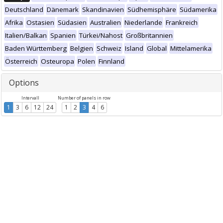
Deutschland
Dänemark
Skandinavien
Südhemisphäre
Südamerika
Afrika
Ostasien
Südasien
Australien
Niederlande
Frankreich
Italien/Balkan
Spanien
Türkei/Nahost
Großbritannien
Baden Württemberg
Belgien
Schweiz
Island
Global
Mittelamerika
Österreich
Osteuropa
Polen
Finnland
Options
Intervall
Number of panels in row
1
3
6
12
24
1
2
3
4
6