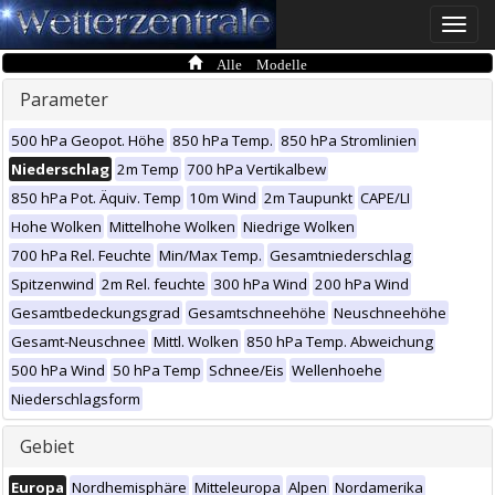
Toggle
naviga
Alle Modelle
Parameter
500 hPa Geopot. Höhe
850 hPa Temp.
850 hPa Stromlinien
Niederschlag
2m Temp
700 hPa Vertikalbew
850 hPa Pot. Äquiv. Temp
10m Wind
2m Taupunkt
CAPE/LI
Hohe Wolken
Mittelhohe Wolken
Niedrige Wolken
700 hPa Rel. Feuchte
Min/Max Temp.
Gesamtniederschlag
Spitzenwind
2m Rel. feuchte
300 hPa Wind
200 hPa Wind
Gesamtbedeckungsgrad
Gesamtschneehöhe
Neuschneehöhe
Gesamt-Neuschnee
Mittl. Wolken
850 hPa Temp. Abweichung
500 hPa Wind
50 hPa Temp
Schnee/Eis
Wellenhoehe
Niederschlagsform
Gebiet
Europa
Nordhemisphäre
Mitteleuropa
Alpen
Nordamerika