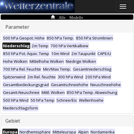
Toggle
naviga
Alle Modelle
Parameter
500 hPa Geopot. Höhe
850 hPa Temp.
850 hPa Stromlinien
Niederschlag
2m Temp
700 hPa Vertikalbew
850 hPa Pot. Äquiv. Temp
10m Wind
2m Taupunkt
CAPE/LI
Hohe Wolken
Mittelhohe Wolken
Niedrige Wolken
700 hPa Rel. Feuchte
Min/Max Temp.
Gesamtniederschlag
Spitzenwind
2m Rel. feuchte
300 hPa Wind
200 hPa Wind
Gesamtbedeckungsgrad
Gesamtschneehöhe
Neuschneehöhe
Gesamt-Neuschnee
Mittl. Wolken
850 hPa Temp. Abweichung
500 hPa Wind
50 hPa Temp
Schnee/Eis
Wellenhoehe
Niederschlagsform
Gebiet
Europa
Nordhemisphäre
Mitteleuropa
Alpen
Nordamerika