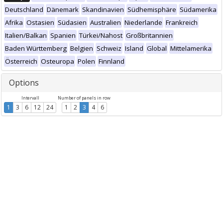
Deutschland
Dänemark
Skandinavien
Südhemisphäre
Südamerika
Afrika
Ostasien
Südasien
Australien
Niederlande
Frankreich
Italien/Balkan
Spanien
Türkei/Nahost
Großbritannien
Baden Württemberg
Belgien
Schweiz
Island
Global
Mittelamerika
Österreich
Osteuropa
Polen
Finnland
Options
Intervall
Number of panels in row
1
3
6
12
24
1
2
3
4
6