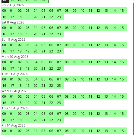
Fri 7 Aug 2026
00
01
02
03
04
05
06
07
08
09
10
11
12
13
14
15
16
17
18
19
20
21
22
23
Sat 8 Aug 2026
00
01
02
03
04
05
06
07
08
09
10
11
12
13
14
15
16
17
18
19
20
21
22
23
Sun 9 Aug 2026
00
01
02
03
04
05
06
07
08
09
10
11
12
13
14
15
16
17
18
19
20
21
22
23
Mon 10 Aug 2026
00
01
02
03
04
05
06
07
08
09
10
11
12
13
14
15
16
17
18
19
20
21
22
23
Tue 11 Aug 2026
00
01
02
03
04
05
06
07
08
09
10
11
12
13
14
15
16
17
18
19
20
21
22
23
Wed 12 Aug 2026
00
01
02
03
04
05
06
07
08
09
10
11
12
13
14
15
16
17
18
19
20
21
22
23
Thu 13 Aug 2026
00
01
02
03
04
05
06
07
08
09
10
11
12
13
14
15
16
17
18
19
20
21
22
23
Fri 14 Aug 2026
00
01
02
03
04
05
06
07
08
09
10
11
12
13
14
15