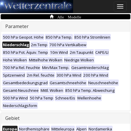
Toggle
naviga
Alle Modelle
Parameter
500 hPa Geopot. Höhe
850 hPa Temp.
850 hPa Stromlinien
Niederschlag
2m Temp
700 hPa Vertikalbew
850 hPa Pot. Äquiv. Temp
10m Wind
2m Taupunkt
CAPE/LI
Hohe Wolken
Mittelhohe Wolken
Niedrige Wolken
700 hPa Rel. Feuchte
Min/Max Temp.
Gesamtniederschlag
Spitzenwind
2m Rel. feuchte
300 hPa Wind
200 hPa Wind
Gesamtbedeckungsgrad
Gesamtschneehöhe
Neuschneehöhe
Gesamt-Neuschnee
Mittl. Wolken
850 hPa Temp. Abweichung
500 hPa Wind
50 hPa Temp
Schnee/Eis
Wellenhoehe
Niederschlagsform
Gebiet
Europa
Nordhemisphäre
Mitteleuropa
Alpen
Nordamerika