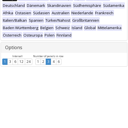
Deutschland
Dänemark
Skandinavien
Südhemisphäre
Südamerika
Afrika
Ostasien
Südasien
Australien
Niederlande
Frankreich
Italien/Balkan
Spanien
Türkei/Nahost
Großbritannien
Baden Württemberg
Belgien
Schweiz
Island
Global
Mittelamerika
Österreich
Osteuropa
Polen
Finnland
Options
Intervall
Number of panels in row
1
3
6
12
24
1
2
3
4
6