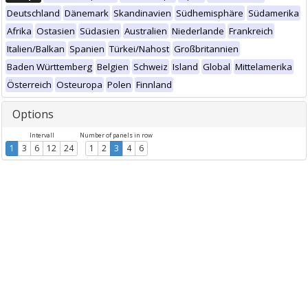
Deutschland
Dänemark
Skandinavien
Südhemisphäre
Südamerika
Afrika
Ostasien
Südasien
Australien
Niederlande
Frankreich
Italien/Balkan
Spanien
Türkei/Nahost
Großbritannien
Baden Württemberg
Belgien
Schweiz
Island
Global
Mittelamerika
Österreich
Osteuropa
Polen
Finnland
Options
Intervall
Number of panels in row
1
3
6
12
24
1
2
3
4
6