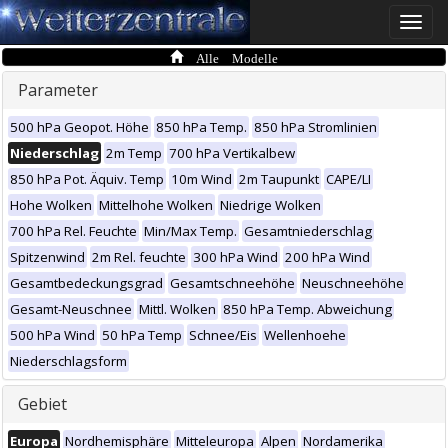
Toggle
naviga
Alle Modelle
Parameter
500 hPa Geopot. Höhe
850 hPa Temp.
850 hPa Stromlinien
Niederschlag
2m Temp
700 hPa Vertikalbew
850 hPa Pot. Äquiv. Temp
10m Wind
2m Taupunkt
CAPE/LI
Hohe Wolken
Mittelhohe Wolken
Niedrige Wolken
700 hPa Rel. Feuchte
Min/Max Temp.
Gesamtniederschlag
Spitzenwind
2m Rel. feuchte
300 hPa Wind
200 hPa Wind
Gesamtbedeckungsgrad
Gesamtschneehöhe
Neuschneehöhe
Gesamt-Neuschnee
Mittl. Wolken
850 hPa Temp. Abweichung
500 hPa Wind
50 hPa Temp
Schnee/Eis
Wellenhoehe
Niederschlagsform
Gebiet
Europa
Nordhemisphäre
Mitteleuropa
Alpen
Nordamerika