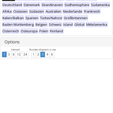
Deutschland
Dänemark
Skandinavien
Südhemisphäre
Südamerika
Afrika
Ostasien
Südasien
Australien
Niederlande
Frankreich
Italien/Balkan
Spanien
Türkei/Nahost
Großbritannien
Baden Württemberg
Belgien
Schweiz
Island
Global
Mittelamerika
Österreich
Osteuropa
Polen
Finnland
Options
Intervall
Number of panels in row
1
3
6
12
24
1
2
3
4
6