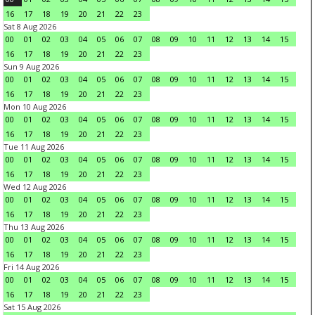
16
17
18
19
20
21
22
23
Sat 8 Aug 2026
00
01
02
03
04
05
06
07
08
09
10
11
12
13
14
15
16
17
18
19
20
21
22
23
Sun 9 Aug 2026
00
01
02
03
04
05
06
07
08
09
10
11
12
13
14
15
16
17
18
19
20
21
22
23
Mon 10 Aug 2026
00
01
02
03
04
05
06
07
08
09
10
11
12
13
14
15
16
17
18
19
20
21
22
23
Tue 11 Aug 2026
00
01
02
03
04
05
06
07
08
09
10
11
12
13
14
15
16
17
18
19
20
21
22
23
Wed 12 Aug 2026
00
01
02
03
04
05
06
07
08
09
10
11
12
13
14
15
16
17
18
19
20
21
22
23
Thu 13 Aug 2026
00
01
02
03
04
05
06
07
08
09
10
11
12
13
14
15
16
17
18
19
20
21
22
23
Fri 14 Aug 2026
00
01
02
03
04
05
06
07
08
09
10
11
12
13
14
15
16
17
18
19
20
21
22
23
Sat 15 Aug 2026