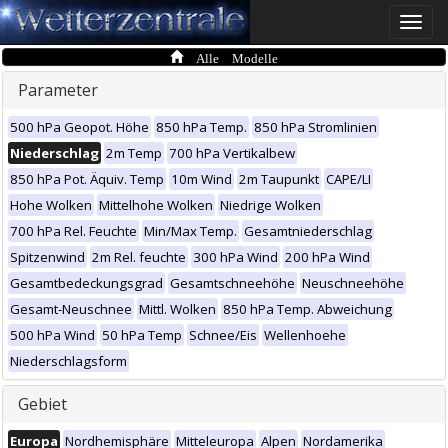
Toggle
naviga
Alle Modelle
Parameter
500 hPa Geopot. Höhe
850 hPa Temp.
850 hPa Stromlinien
Niederschlag
2m Temp
700 hPa Vertikalbew
850 hPa Pot. Äquiv. Temp
10m Wind
2m Taupunkt
CAPE/LI
Hohe Wolken
Mittelhohe Wolken
Niedrige Wolken
700 hPa Rel. Feuchte
Min/Max Temp.
Gesamtniederschlag
Spitzenwind
2m Rel. feuchte
300 hPa Wind
200 hPa Wind
Gesamtbedeckungsgrad
Gesamtschneehöhe
Neuschneehöhe
Gesamt-Neuschnee
Mittl. Wolken
850 hPa Temp. Abweichung
500 hPa Wind
50 hPa Temp
Schnee/Eis
Wellenhoehe
Niederschlagsform
Gebiet
Europa
Nordhemisphäre
Mitteleuropa
Alpen
Nordamerika