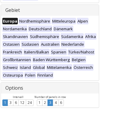
Gebiet
Europa
Nordhemisphäre
Mitteleuropa
Alpen
Nordamerika
Deutschland
Dänemark
Skandinavien
Südhemisphäre
Südamerika
Afrika
Ostasien
Südasien
Australien
Niederlande
Frankreich
Italien/Balkan
Spanien
Türkei/Nahost
Großbritannien
Baden Württemberg
Belgien
Schweiz
Island
Global
Mittelamerika
Österreich
Osteuropa
Polen
Finnland
Options
Intervall
Number of panels in row
1
3
6
12
24
1
2
3
4
6