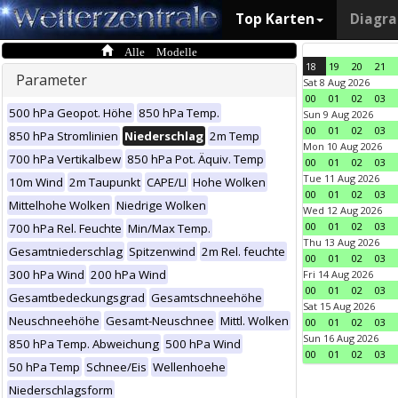
Top Karten
Diagr
Alle Modelle
18
19
20
21
Parameter
Sat 8 Aug 2026
00
01
02
03
500 hPa Geopot. Höhe
850 hPa Temp.
Sun 9 Aug 2026
00
01
02
03
850 hPa Stromlinien
Niederschlag
2m Temp
Mon 10 Aug 2026
700 hPa Vertikalbew
850 hPa Pot. Äquiv. Temp
00
01
02
03
Tue 11 Aug 2026
10m Wind
2m Taupunkt
CAPE/LI
Hohe Wolken
00
01
02
03
Mittelhohe Wolken
Niedrige Wolken
Wed 12 Aug 2026
00
01
02
03
700 hPa Rel. Feuchte
Min/Max Temp.
Thu 13 Aug 2026
Gesamtniederschlag
Spitzenwind
2m Rel. feuchte
00
01
02
03
300 hPa Wind
200 hPa Wind
Fri 14 Aug 2026
00
01
02
03
Gesamtbedeckungsgrad
Gesamtschneehöhe
Sat 15 Aug 2026
Neuschneehöhe
Gesamt-Neuschnee
Mittl. Wolken
00
01
02
03
Sun 16 Aug 2026
850 hPa Temp. Abweichung
500 hPa Wind
00
01
02
03
50 hPa Temp
Schnee/Eis
Wellenhoehe
Niederschlagsform