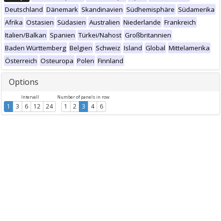
Deutschland
Dänemark
Skandinavien
Südhemisphäre
Südamerika
Afrika
Ostasien
Südasien
Australien
Niederlande
Frankreich
Italien/Balkan
Spanien
Türkei/Nahost
Großbritannien
Baden Württemberg
Belgien
Schweiz
Island
Global
Mittelamerika
Österreich
Osteuropa
Polen
Finnland
Options
Intervall
Number of panels in row
1
3
6
12
24
1
2
3
4
6