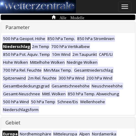
Toggle
naviga
Alle Modelle
Parameter
500 hPa Geopot. Höhe
850 hPa Temp.
850 hPa Stromlinien
Niederschlag
2m Temp
700 hPa Vertikalbew
850 hPa Pot. Äquiv. Temp
10m Wind
2m Taupunkt
CAPE/LI
Hohe Wolken
Mittelhohe Wolken
Niedrige Wolken
700 hPa Rel. Feuchte
Min/Max Temp.
Gesamtniederschlag
Spitzenwind
2m Rel. feuchte
300 hPa Wind
200 hPa Wind
Gesamtbedeckungsgrad
Gesamtschneehöhe
Neuschneehöhe
Gesamt-Neuschnee
Mittl. Wolken
850 hPa Temp. Abweichung
500 hPa Wind
50 hPa Temp
Schnee/Eis
Wellenhoehe
Niederschlagsform
Gebiet
Europa
Nordhemisphäre
Mitteleuropa
Alpen
Nordamerika