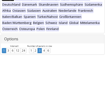
Deutschland
Dänemark
Skandinavien
Südhemisphäre
Südamerika
Afrika
Ostasien
Südasien
Australien
Niederlande
Frankreich
Italien/Balkan
Spanien
Türkei/Nahost
Großbritannien
Baden Württemberg
Belgien
Schweiz
Island
Global
Mittelamerika
Österreich
Osteuropa
Polen
Finnland
Options
Intervall
Number of panels in row
1
3
6
12
24
1
2
3
4
6