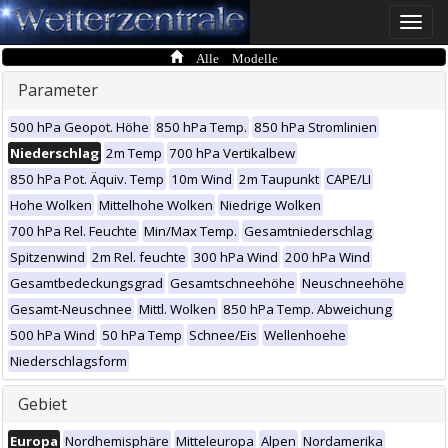
Toggle
naviga
Alle Modelle
Parameter
500 hPa Geopot. Höhe
850 hPa Temp.
850 hPa Stromlinien
Niederschlag
2m Temp
700 hPa Vertikalbew
850 hPa Pot. Äquiv. Temp
10m Wind
2m Taupunkt
CAPE/LI
Hohe Wolken
Mittelhohe Wolken
Niedrige Wolken
700 hPa Rel. Feuchte
Min/Max Temp.
Gesamtniederschlag
Spitzenwind
2m Rel. feuchte
300 hPa Wind
200 hPa Wind
Gesamtbedeckungsgrad
Gesamtschneehöhe
Neuschneehöhe
Gesamt-Neuschnee
Mittl. Wolken
850 hPa Temp. Abweichung
500 hPa Wind
50 hPa Temp
Schnee/Eis
Wellenhoehe
Niederschlagsform
Gebiet
Europa
Nordhemisphäre
Mitteleuropa
Alpen
Nordamerika