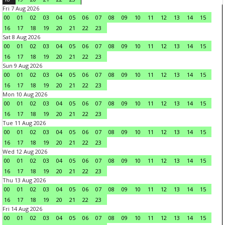
Fri 7 Aug 2026
00
01
02
03
04
05
06
07
08
09
10
11
12
13
14
15
16
17
18
19
20
21
22
23
Sat 8 Aug 2026
00
01
02
03
04
05
06
07
08
09
10
11
12
13
14
15
16
17
18
19
20
21
22
23
Sun 9 Aug 2026
00
01
02
03
04
05
06
07
08
09
10
11
12
13
14
15
16
17
18
19
20
21
22
23
Mon 10 Aug 2026
00
01
02
03
04
05
06
07
08
09
10
11
12
13
14
15
16
17
18
19
20
21
22
23
Tue 11 Aug 2026
00
01
02
03
04
05
06
07
08
09
10
11
12
13
14
15
16
17
18
19
20
21
22
23
Wed 12 Aug 2026
00
01
02
03
04
05
06
07
08
09
10
11
12
13
14
15
16
17
18
19
20
21
22
23
Thu 13 Aug 2026
00
01
02
03
04
05
06
07
08
09
10
11
12
13
14
15
16
17
18
19
20
21
22
23
Fri 14 Aug 2026
00
01
02
03
04
05
06
07
08
09
10
11
12
13
14
15