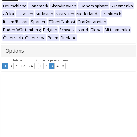
Deutschland
Dänemark
Skandinavien
Südhemisphäre
Südamerika
Afrika
Ostasien
Südasien
Australien
Niederlande
Frankreich
Italien/Balkan
Spanien
Türkei/Nahost
Großbritannien
Baden Württemberg
Belgien
Schweiz
Island
Global
Mittelamerika
Österreich
Osteuropa
Polen
Finnland
Options
Intervall
Number of panels in row
1
3
6
12
24
1
2
3
4
6