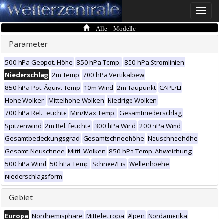
Toggle
naviga
Alle Modelle
Parameter
500 hPa Geopot. Höhe
850 hPa Temp.
850 hPa Stromlinien
Niederschlag
2m Temp
700 hPa Vertikalbew
850 hPa Pot. Äquiv. Temp
10m Wind
2m Taupunkt
CAPE/LI
Hohe Wolken
Mittelhohe Wolken
Niedrige Wolken
700 hPa Rel. Feuchte
Min/Max Temp.
Gesamtniederschlag
Spitzenwind
2m Rel. feuchte
300 hPa Wind
200 hPa Wind
Gesamtbedeckungsgrad
Gesamtschneehöhe
Neuschneehöhe
Gesamt-Neuschnee
Mittl. Wolken
850 hPa Temp. Abweichung
500 hPa Wind
50 hPa Temp
Schnee/Eis
Wellenhoehe
Niederschlagsform
Gebiet
Europa
Nordhemisphäre
Mitteleuropa
Alpen
Nordamerika