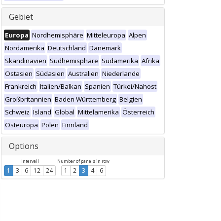
Gebiet
Europa
Nordhemisphäre
Mitteleuropa
Alpen
Nordamerika
Deutschland
Dänemark
Skandinavien
Südhemisphäre
Südamerika
Afrika
Ostasien
Südasien
Australien
Niederlande
Frankreich
Italien/Balkan
Spanien
Türkei/Nahost
Großbritannien
Baden Württemberg
Belgien
Schweiz
Island
Global
Mittelamerika
Österreich
Osteuropa
Polen
Finnland
Options
Intervall
Number of panels in row
1
3
6
12
24
1
2
3
4
6