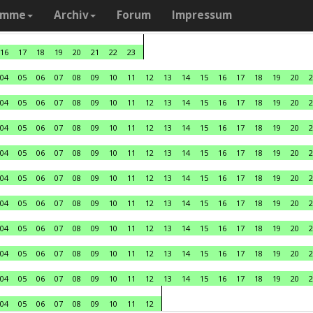
amme
Archiv
Forum
Impressum
16
17
18
19
20
21
22
23
04
05
06
07
08
09
10
11
12
13
14
15
16
17
18
19
20
2
04
05
06
07
08
09
10
11
12
13
14
15
16
17
18
19
20
2
04
05
06
07
08
09
10
11
12
13
14
15
16
17
18
19
20
2
04
05
06
07
08
09
10
11
12
13
14
15
16
17
18
19
20
2
04
05
06
07
08
09
10
11
12
13
14
15
16
17
18
19
20
2
04
05
06
07
08
09
10
11
12
13
14
15
16
17
18
19
20
2
04
05
06
07
08
09
10
11
12
13
14
15
16
17
18
19
20
2
04
05
06
07
08
09
10
11
12
13
14
15
16
17
18
19
20
2
04
05
06
07
08
09
10
11
12
13
14
15
16
17
18
19
20
2
04
05
06
07
08
09
10
11
12