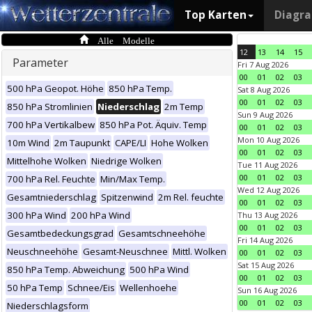
Top Karten
Diagr
Alle Modelle
12
13
14
15
Parameter
Fri 7 Aug 2026
00
01
02
03
500 hPa Geopot. Höhe
850 hPa Temp.
Sat 8 Aug 2026
00
01
02
03
850 hPa Stromlinien
Niederschlag
2m Temp
Sun 9 Aug 2026
700 hPa Vertikalbew
850 hPa Pot. Äquiv. Temp
00
01
02
03
Mon 10 Aug 2026
10m Wind
2m Taupunkt
CAPE/LI
Hohe Wolken
00
01
02
03
Mittelhohe Wolken
Niedrige Wolken
Tue 11 Aug 2026
00
01
02
03
700 hPa Rel. Feuchte
Min/Max Temp.
Wed 12 Aug 2026
Gesamtniederschlag
Spitzenwind
2m Rel. feuchte
00
01
02
03
300 hPa Wind
200 hPa Wind
Thu 13 Aug 2026
00
01
02
03
Gesamtbedeckungsgrad
Gesamtschneehöhe
Fri 14 Aug 2026
Neuschneehöhe
Gesamt-Neuschnee
Mittl. Wolken
00
01
02
03
Sat 15 Aug 2026
850 hPa Temp. Abweichung
500 hPa Wind
00
01
02
03
50 hPa Temp
Schnee/Eis
Wellenhoehe
Sun 16 Aug 2026
00
01
02
03
Niederschlagsform