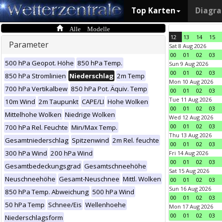
Top Karten
Diagr
Alle Modelle
12
13
14
15
Parameter
Sat 8 Aug 2026
00
01
02
03
500 hPa Geopot. Höhe
850 hPa Temp.
Sun 9 Aug 2026
00
01
02
03
850 hPa Stromlinien
Niederschlag
2m Temp
Mon 10 Aug 2026
700 hPa Vertikalbew
850 hPa Pot. Äquiv. Temp
00
01
02
03
Tue 11 Aug 2026
10m Wind
2m Taupunkt
CAPE/LI
Hohe Wolken
00
01
02
03
Mittelhohe Wolken
Niedrige Wolken
Wed 12 Aug 2026
00
01
02
03
700 hPa Rel. Feuchte
Min/Max Temp.
Thu 13 Aug 2026
Gesamtniederschlag
Spitzenwind
2m Rel. feuchte
00
01
02
03
300 hPa Wind
200 hPa Wind
Fri 14 Aug 2026
00
01
02
03
Gesamtbedeckungsgrad
Gesamtschneehöhe
Sat 15 Aug 2026
Neuschneehöhe
Gesamt-Neuschnee
Mittl. Wolken
00
01
02
03
Sun 16 Aug 2026
850 hPa Temp. Abweichung
500 hPa Wind
00
01
02
03
50 hPa Temp
Schnee/Eis
Wellenhoehe
Mon 17 Aug 2026
00
01
02
03
Niederschlagsform