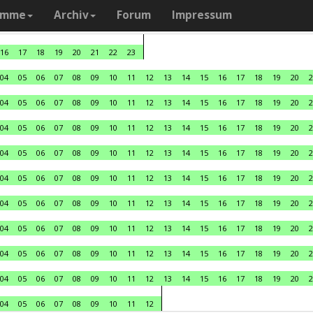
amme
Archiv
Forum
Impressum
16
17
18
19
20
21
22
23
04
05
06
07
08
09
10
11
12
13
14
15
16
17
18
19
20
2
04
05
06
07
08
09
10
11
12
13
14
15
16
17
18
19
20
2
04
05
06
07
08
09
10
11
12
13
14
15
16
17
18
19
20
2
04
05
06
07
08
09
10
11
12
13
14
15
16
17
18
19
20
2
04
05
06
07
08
09
10
11
12
13
14
15
16
17
18
19
20
2
04
05
06
07
08
09
10
11
12
13
14
15
16
17
18
19
20
2
04
05
06
07
08
09
10
11
12
13
14
15
16
17
18
19
20
2
04
05
06
07
08
09
10
11
12
13
14
15
16
17
18
19
20
2
04
05
06
07
08
09
10
11
12
13
14
15
16
17
18
19
20
2
04
05
06
07
08
09
10
11
12