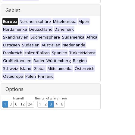
Gebiet
Europa
Nordhemisphäre
Mitteleuropa
Alpen
Nordamerika
Deutschland
Dänemark
Skandinavien
Südhemisphäre
Südamerika
Afrika
Ostasien
Südasien
Australien
Niederlande
Frankreich
Italien/Balkan
Spanien
Türkei/Nahost
Großbritannien
Baden Württemberg
Belgien
Schweiz
Island
Global
Mittelamerika
Österreich
Osteuropa
Polen
Finnland
Options
Intervall
Number of panels in row
1
3
6
12
24
1
2
3
4
6