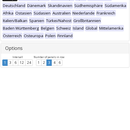
Deutschland
Dänemark
Skandinavien
Südhemisphäre
Südamerika
Afrika
Ostasien
Südasien
Australien
Niederlande
Frankreich
Italien/Balkan
Spanien
Türkei/Nahost
Großbritannien
Baden Württemberg
Belgien
Schweiz
Island
Global
Mittelamerika
Österreich
Osteuropa
Polen
Finnland
Options
Intervall
Number of panels in row
1
3
6
12
24
1
2
3
4
6