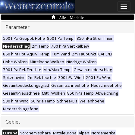
Toggle
naviga
Alle Modelle
Parameter
500 hPa Geopot. Höhe
850 hPa Temp.
850 hPa Stromlinien
Niederschlag
2m Temp
700 hPa Vertikalbew
850 hPa Pot. Äquiv. Temp
10m Wind
2m Taupunkt
CAPE/LI
Hohe Wolken
Mittelhohe Wolken
Niedrige Wolken
700 hPa Rel. Feuchte
Min/Max Temp.
Gesamtniederschlag
Spitzenwind
2m Rel. feuchte
300 hPa Wind
200 hPa Wind
Gesamtbedeckungsgrad
Gesamtschneehöhe
Neuschneehöhe
Gesamt-Neuschnee
Mittl. Wolken
850 hPa Temp. Abweichung
500 hPa Wind
50 hPa Temp
Schnee/Eis
Wellenhoehe
Niederschlagsform
Gebiet
Europa
Nordhemisphäre
Mitteleuropa
Alpen
Nordamerika