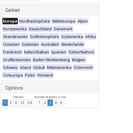
Gebiet
Europa
Nordhemisphäre
Mitteleuropa
Alpen
Nordamerika
Deutschland
Dänemark
Skandinavien
Südhemisphäre
Südamerika
Afrika
Ostasien
Südasien
Australien
Niederlande
Frankreich
Italien/Balkan
Spanien
Türkei/Nahost
Großbritannien
Baden Württemberg
Belgien
Schweiz
Island
Global
Mittelamerika
Österreich
Osteuropa
Polen
Finnland
Options
Intervall
Number of panels in row
1
3
6
12
24
1
2
3
4
6