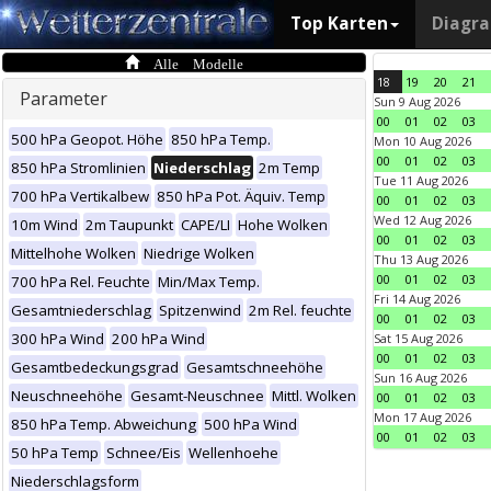
Top Karten
Diagr
Alle Modelle
18
19
20
21
Parameter
Sun 9 Aug 2026
00
01
02
03
500 hPa Geopot. Höhe
850 hPa Temp.
Mon 10 Aug 2026
00
01
02
03
850 hPa Stromlinien
Niederschlag
2m Temp
Tue 11 Aug 2026
700 hPa Vertikalbew
850 hPa Pot. Äquiv. Temp
00
01
02
03
Wed 12 Aug 2026
10m Wind
2m Taupunkt
CAPE/LI
Hohe Wolken
00
01
02
03
Mittelhohe Wolken
Niedrige Wolken
Thu 13 Aug 2026
00
01
02
03
700 hPa Rel. Feuchte
Min/Max Temp.
Fri 14 Aug 2026
Gesamtniederschlag
Spitzenwind
2m Rel. feuchte
00
01
02
03
300 hPa Wind
200 hPa Wind
Sat 15 Aug 2026
00
01
02
03
Gesamtbedeckungsgrad
Gesamtschneehöhe
Sun 16 Aug 2026
Neuschneehöhe
Gesamt-Neuschnee
Mittl. Wolken
00
01
02
03
Mon 17 Aug 2026
850 hPa Temp. Abweichung
500 hPa Wind
00
01
02
03
50 hPa Temp
Schnee/Eis
Wellenhoehe
Niederschlagsform