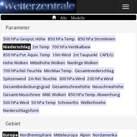
Toggle
naviga
Alle Modelle
Parameter
500 hPa Geopot. Höhe
850 hPa Temp.
850 hPa Stromlinien
Niederschlag
2m Temp
700 hPa Vertikalbew
850 hPa Pot. Äquiv. Temp
10m Wind
2m Taupunkt
CAPE/LI
Hohe Wolken
Mittelhohe Wolken
Niedrige Wolken
700 hPa Rel. Feuchte
Min/Max Temp.
Gesamtniederschlag
Spitzenwind
2m Rel. feuchte
300 hPa Wind
200 hPa Wind
Gesamtbedeckungsgrad
Gesamtschneehöhe
Neuschneehöhe
Gesamt-Neuschnee
Mittl. Wolken
850 hPa Temp. Abweichung
500 hPa Wind
50 hPa Temp
Schnee/Eis
Wellenhoehe
Niederschlagsform
Gebiet
Europa
Nordhemisphäre
Mitteleuropa
Alpen
Nordamerika