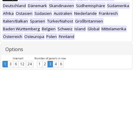
Deutschland
Dänemark
Skandinavien
Südhemisphäre
Südamerika
Afrika
Ostasien
Südasien
Australien
Niederlande
Frankreich
Italien/Balkan
Spanien
Türkei/Nahost
Großbritannien
Baden Württemberg
Belgien
Schweiz
Island
Global
Mittelamerika
Österreich
Osteuropa
Polen
Finnland
Options
Intervall
Number of panels in row
1
3
6
12
24
1
2
3
4
6