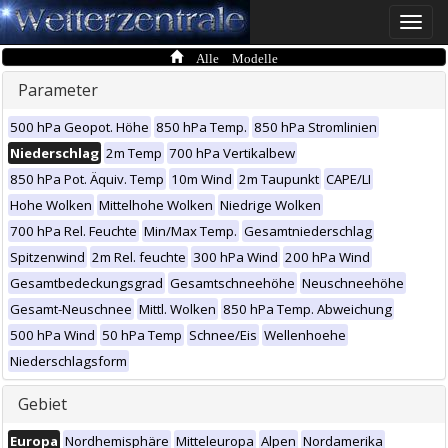
Toggle
naviga
Alle Modelle
Parameter
500 hPa Geopot. Höhe
850 hPa Temp.
850 hPa Stromlinien
Niederschlag
2m Temp
700 hPa Vertikalbew
850 hPa Pot. Äquiv. Temp
10m Wind
2m Taupunkt
CAPE/LI
Hohe Wolken
Mittelhohe Wolken
Niedrige Wolken
700 hPa Rel. Feuchte
Min/Max Temp.
Gesamtniederschlag
Spitzenwind
2m Rel. feuchte
300 hPa Wind
200 hPa Wind
Gesamtbedeckungsgrad
Gesamtschneehöhe
Neuschneehöhe
Gesamt-Neuschnee
Mittl. Wolken
850 hPa Temp. Abweichung
500 hPa Wind
50 hPa Temp
Schnee/Eis
Wellenhoehe
Niederschlagsform
Gebiet
Europa
Nordhemisphäre
Mitteleuropa
Alpen
Nordamerika