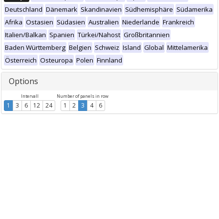
Deutschland
Dänemark
Skandinavien
Südhemisphäre
Südamerika
Afrika
Ostasien
Südasien
Australien
Niederlande
Frankreich
Italien/Balkan
Spanien
Türkei/Nahost
Großbritannien
Baden Württemberg
Belgien
Schweiz
Island
Global
Mittelamerika
Österreich
Osteuropa
Polen
Finnland
Options
Intervall
Number of panels in row
1
3
6
12
24
1
2
3
4
6