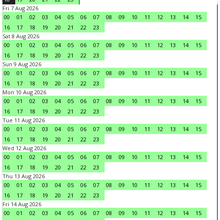
Fri 7 Aug 2026
00
01
02
03
04
05
06
07
08
09
10
11
12
13
14
15
16
17
18
19
20
21
22
23
Sat 8 Aug 2026
00
01
02
03
04
05
06
07
08
09
10
11
12
13
14
15
16
17
18
19
20
21
22
23
Sun 9 Aug 2026
00
01
02
03
04
05
06
07
08
09
10
11
12
13
14
15
16
17
18
19
20
21
22
23
Mon 10 Aug 2026
00
01
02
03
04
05
06
07
08
09
10
11
12
13
14
15
16
17
18
19
20
21
22
23
Tue 11 Aug 2026
00
01
02
03
04
05
06
07
08
09
10
11
12
13
14
15
16
17
18
19
20
21
22
23
Wed 12 Aug 2026
00
01
02
03
04
05
06
07
08
09
10
11
12
13
14
15
16
17
18
19
20
21
22
23
Thu 13 Aug 2026
00
01
02
03
04
05
06
07
08
09
10
11
12
13
14
15
16
17
18
19
20
21
22
23
Fri 14 Aug 2026
00
01
02
03
04
05
06
07
08
09
10
11
12
13
14
15