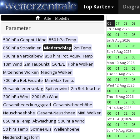
Top Karten
Diagr
Alle Modelle
06
07
08
09
Parameter
Fri 7 Aug 2026
00
01
02
03
500 hPa Geopot. Höhe
850 hPa Temp.
Sat 8 Aug 2026
00
01
02
03
850 hPa Stromlinien
Niederschlag
2m Temp
Sun 9 Aug 2026
700 hPa Vertikalbew
850 hPa Pot. Äquiv. Temp
00
01
02
03
Mon 10 Aug 2026
10m Wind
2m Taupunkt
CAPE/LI
Hohe Wolken
00
01
02
03
Mittelhohe Wolken
Niedrige Wolken
Tue 11 Aug 2026
00
01
02
03
700 hPa Rel. Feuchte
Min/Max Temp.
Wed 12 Aug 2026
Gesamtniederschlag
Spitzenwind
2m Rel. feuchte
00
01
02
03
300 hPa Wind
200 hPa Wind
Thu 13 Aug 2026
00
01
02
03
Gesamtbedeckungsgrad
Gesamtschneehöhe
Fri 14 Aug 2026
Neuschneehöhe
Gesamt-Neuschnee
Mittl. Wolken
00
01
02
03
Sat 15 Aug 2026
850 hPa Temp. Abweichung
500 hPa Wind
00
01
02
03
50 hPa Temp
Schnee/Eis
Wellenhoehe
Sun 16 Aug 2026
00
01
02
03
Niederschlagsform