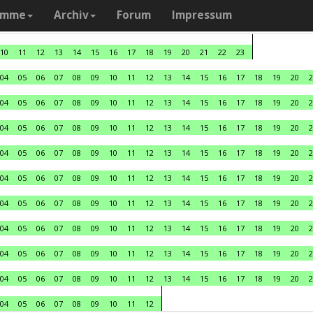
amme
Archiv
Forum
Impressum
10
11
12
13
14
15
16
17
18
19
20
21
22
23
04
05
06
07
08
09
10
11
12
13
14
15
16
17
18
19
20
2
04
05
06
07
08
09
10
11
12
13
14
15
16
17
18
19
20
2
04
05
06
07
08
09
10
11
12
13
14
15
16
17
18
19
20
2
04
05
06
07
08
09
10
11
12
13
14
15
16
17
18
19
20
2
04
05
06
07
08
09
10
11
12
13
14
15
16
17
18
19
20
2
04
05
06
07
08
09
10
11
12
13
14
15
16
17
18
19
20
2
04
05
06
07
08
09
10
11
12
13
14
15
16
17
18
19
20
2
04
05
06
07
08
09
10
11
12
13
14
15
16
17
18
19
20
2
04
05
06
07
08
09
10
11
12
13
14
15
16
17
18
19
20
2
04
05
06
07
08
09
10
11
12