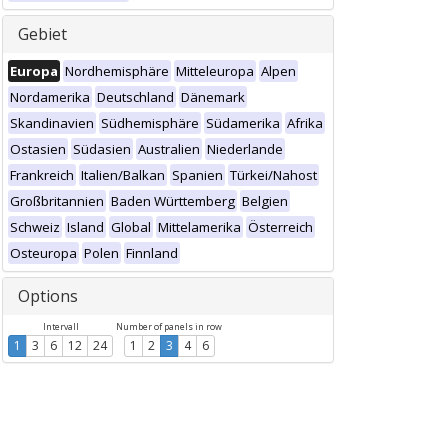
Gebiet
Europa
Nordhemisphäre
Mitteleuropa
Alpen
Nordamerika
Deutschland
Dänemark
Skandinavien
Südhemisphäre
Südamerika
Afrika
Ostasien
Südasien
Australien
Niederlande
Frankreich
Italien/Balkan
Spanien
Türkei/Nahost
Großbritannien
Baden Württemberg
Belgien
Schweiz
Island
Global
Mittelamerika
Österreich
Osteuropa
Polen
Finnland
Options
Intervall
Number of panels in row
1
3
6
12
24
1
2
3
4
6