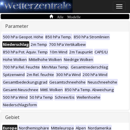
Toggle
naviga
Alle Modelle
Parameter
500 hPa Geopot. Höhe
850 hPa Temp.
850 hPa Stromlinien
Niederschlag
2m Temp
700 hPa Vertikalbew
850 hPa Pot. Äquiv. Temp
10m Wind
2m Taupunkt
CAPE/LI
Hohe Wolken
Mittelhohe Wolken
Niedrige Wolken
700 hPa Rel. Feuchte
Min/Max Temp.
Gesamtniederschlag
Spitzenwind
2m Rel. feuchte
300 hPa Wind
200 hPa Wind
Gesamtbedeckungsgrad
Gesamtschneehöhe
Neuschneehöhe
Gesamt-Neuschnee
Mittl. Wolken
850 hPa Temp. Abweichung
500 hPa Wind
50 hPa Temp
Schnee/Eis
Wellenhoehe
Niederschlagsform
Gebiet
Europa
Nordhemisphäre
Mitteleuropa
Alpen
Nordamerika