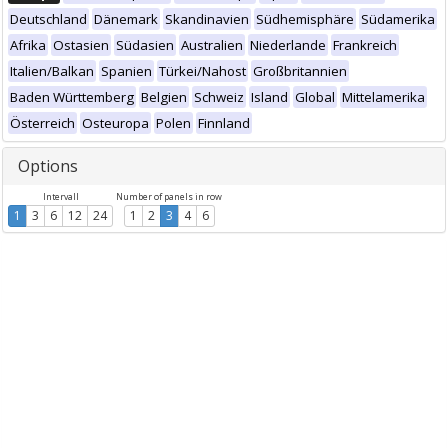
Deutschland
Dänemark
Skandinavien
Südhemisphäre
Südamerika
Afrika
Ostasien
Südasien
Australien
Niederlande
Frankreich
Italien/Balkan
Spanien
Türkei/Nahost
Großbritannien
Baden Württemberg
Belgien
Schweiz
Island
Global
Mittelamerika
Österreich
Osteuropa
Polen
Finnland
Options
Intervall
Number of panels in row
1
3
6
12
24
1
2
3
4
6