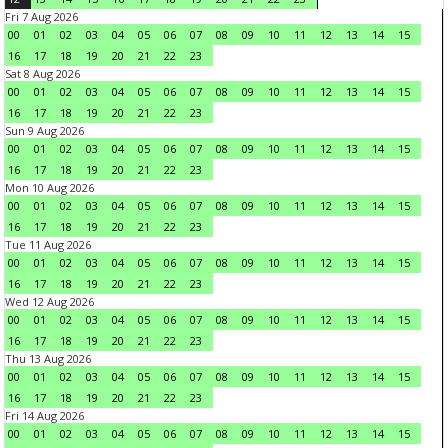
Fri 7 Aug 2026
00
01
02
03
04
05
06
07
08
09
10
11
12
13
14
15
16
17
18
19
20
21
22
23
Sat 8 Aug 2026
00
01
02
03
04
05
06
07
08
09
10
11
12
13
14
15
16
17
18
19
20
21
22
23
Sun 9 Aug 2026
00
01
02
03
04
05
06
07
08
09
10
11
12
13
14
15
16
17
18
19
20
21
22
23
Mon 10 Aug 2026
00
01
02
03
04
05
06
07
08
09
10
11
12
13
14
15
16
17
18
19
20
21
22
23
Tue 11 Aug 2026
00
01
02
03
04
05
06
07
08
09
10
11
12
13
14
15
16
17
18
19
20
21
22
23
Wed 12 Aug 2026
00
01
02
03
04
05
06
07
08
09
10
11
12
13
14
15
16
17
18
19
20
21
22
23
Thu 13 Aug 2026
00
01
02
03
04
05
06
07
08
09
10
11
12
13
14
15
16
17
18
19
20
21
22
23
Fri 14 Aug 2026
00
01
02
03
04
05
06
07
08
09
10
11
12
13
14
15