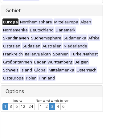
Gebiet
Europa
Nordhemisphäre
Mitteleuropa
Alpen
Nordamerika
Deutschland
Dänemark
Skandinavien
Südhemisphäre
Südamerika
Afrika
Ostasien
Südasien
Australien
Niederlande
Frankreich
Italien/Balkan
Spanien
Türkei/Nahost
Großbritannien
Baden Württemberg
Belgien
Schweiz
Island
Global
Mittelamerika
Österreich
Osteuropa
Polen
Finnland
Options
Intervall
Number of panels in row
1
3
6
12
24
1
2
3
4
6