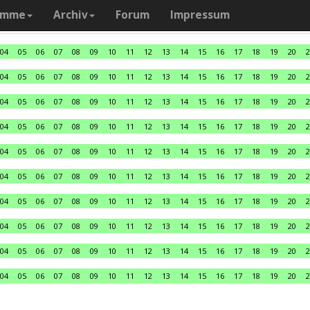
amme
Archiv
Forum
Impressum
04
05
06
07
08
09
10
11
12
13
14
15
16
17
18
19
20
2
04
05
06
07
08
09
10
11
12
13
14
15
16
17
18
19
20
2
04
05
06
07
08
09
10
11
12
13
14
15
16
17
18
19
20
2
04
05
06
07
08
09
10
11
12
13
14
15
16
17
18
19
20
2
04
05
06
07
08
09
10
11
12
13
14
15
16
17
18
19
20
2
04
05
06
07
08
09
10
11
12
13
14
15
16
17
18
19
20
2
04
05
06
07
08
09
10
11
12
13
14
15
16
17
18
19
20
2
04
05
06
07
08
09
10
11
12
13
14
15
16
17
18
19
20
2
04
05
06
07
08
09
10
11
12
13
14
15
16
17
18
19
20
2
04
05
06
07
08
09
10
11
12
13
14
15
16
17
18
19
20
2