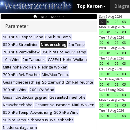
Top Karten
Diagr
Alle Modelle
Sun 9 Aug 2026
00
01
02
03
Parameter
Mon 10 Aug 2026
00
01
02
03
500 hPa Geopot. Höhe
850 hPa Temp.
Tue 11 Aug 2026
00
01
02
03
850 hPa Stromlinien
Niederschlag
2m Temp
Wed 12 Aug 2026
700 hPa Vertikalbew
850 hPa Pot. Äquiv. Temp
00
01
02
03
Thu 13 Aug 2026
10m Wind
2m Taupunkt
CAPE/LI
Hohe Wolken
00
01
02
03
Mittelhohe Wolken
Niedrige Wolken
Fri 14 Aug 2026
00
01
02
03
700 hPa Rel. Feuchte
Min/Max Temp.
Sat 15 Aug 2026
Gesamtniederschlag
Spitzenwind
2m Rel. feuchte
00
01
02
03
300 hPa Wind
200 hPa Wind
Sun 16 Aug 2026
00
01
02
03
Gesamtbedeckungsgrad
Gesamtschneehöhe
Mon 17 Aug 2026
Neuschneehöhe
Gesamt-Neuschnee
Mittl. Wolken
00
01
02
03
Tue 18 Aug 2026
850 hPa Temp. Abweichung
500 hPa Wind
00
01
02
03
50 hPa Temp
Schnee/Eis
Wellenhoehe
Niederschlagsform