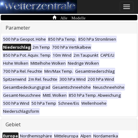
Toggle
naviga
Alle Modelle
Parameter
500 hPa Geopot. Höhe
850 hPa Temp.
850 hPa Stromlinien
Niederschlag
2m Temp
700 hPa Vertikalbew
850 hPa Pot. Äquiv. Temp
10m Wind
2m Taupunkt
CAPE/LI
Hohe Wolken
Mittelhohe Wolken
Niedrige Wolken
700 hPa Rel. Feuchte
Min/Max Temp.
Gesamtniederschlag
Spitzenwind
2m Rel. feuchte
300 hPa Wind
200 hPa Wind
Gesamtbedeckungsgrad
Gesamtschneehöhe
Neuschneehöhe
Gesamt-Neuschnee
Mittl. Wolken
850 hPa Temp. Abweichung
500 hPa Wind
50 hPa Temp
Schnee/Eis
Wellenhoehe
Niederschlagsform
Gebiet
Europa
Nordhemisphäre
Mitteleuropa
Alpen
Nordamerika