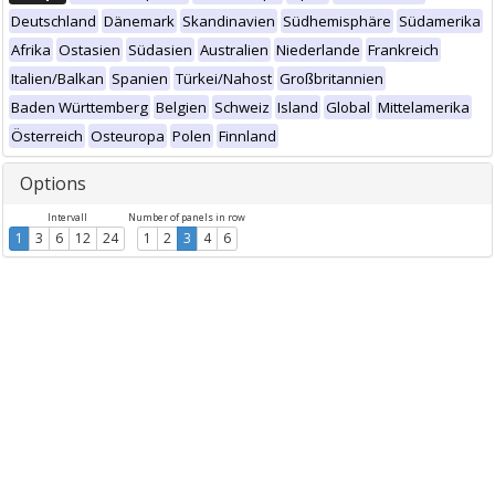
Deutschland
Dänemark
Skandinavien
Südhemisphäre
Südamerika
Afrika
Ostasien
Südasien
Australien
Niederlande
Frankreich
Italien/Balkan
Spanien
Türkei/Nahost
Großbritannien
Baden Württemberg
Belgien
Schweiz
Island
Global
Mittelamerika
Österreich
Osteuropa
Polen
Finnland
Options
Intervall
Number of panels in row
1
3
6
12
24
1
2
3
4
6